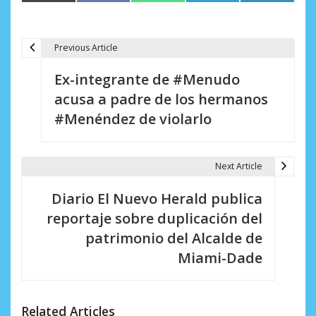
en
en
en
en
en
(Twitter)
Previous Article
N
Ex-integrante de #Menudo
a
acusa a padre de los hermanos
v
#Menéndez de violarlo
e
g
Next Article
a
Diario El Nuevo Herald publica
c
reportaje sobre duplicación del
i
patrimonio del Alcalde de
Miami-Dade
ó
n
d
Related Articles