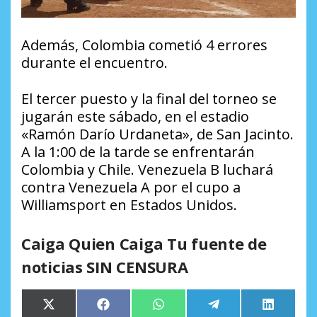
Además, Colombia cometió 4 errores
durante el encuentro.
El tercer puesto y la final del torneo se
jugarán este sábado, en el estadio
«Ramón Darío Urdaneta», de San Jacinto.
A la 1:00 de la tarde se enfrentarán
Colombia y Chile. Venezuela B luchará
contra Venezuela A por el cupo a
Williamsport en Estados Unidos.
Caiga Quien Caiga Tu fuente de
noticias SIN CENSURA
Compartir
Compartir
Compartir
Compartir
Comparti
X
Facebook
WhatsApp
Telegram
LinkedIn