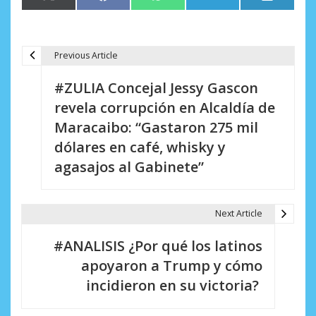
en
en
en
en
en
(Twitter)
Previous Article
N
#ZULIA Concejal Jessy Gascon
a
revela corrupción en Alcaldía de
v
Maracaibo: “Gastaron 275 mil
e
dólares en café, whisky y
agasajos al Gabinete”
g
a
Next Article
c
i
#ANALISIS ¿Por qué los latinos
apoyaron a Trump y cómo
ó
incidieron en su victoria?
n