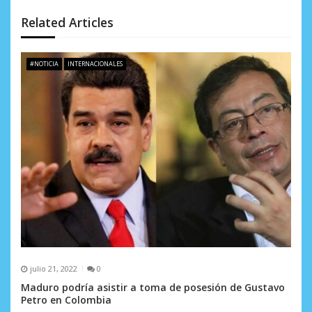
d
Related Articles
e
e
#NOTICIA
INTERNACIONALES
n
t
r
a
d
a
s
julio 21, 2022
0
Maduro podría asistir a toma de posesión de Gustavo
Petro en Colombia