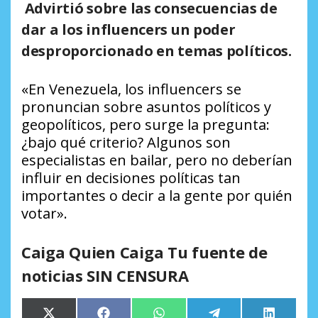
Advirtió sobre las consecuencias de
dar a los influencers un poder
desproporcionado en temas políticos.
«En Venezuela, los influencers se
pronuncian sobre asuntos políticos y
geopolíticos, pero surge la pregunta:
¿bajo qué criterio? Algunos son
especialistas en bailar, pero no deberían
influir en decisiones políticas tan
importantes o decir a la gente por quién
votar».
Caiga Quien Caiga Tu fuente de
noticias SIN CENSURA
Compartir
Compartir
Compartir
Compartir
Comparti
X
Facebook
WhatsApp
Telegram
LinkedIn