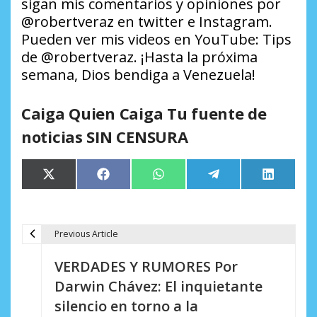
sigan mis comentarios y opiniones por
@robertveraz en twitter e Instagram.
Pueden ver mis videos en YouTube: Tips
de @robertveraz. ¡Hasta la próxima
semana, Dios bendiga a Venezuela!
Caiga Quien Caiga Tu fuente de
noticias SIN CENSURA
Compartir
Compartir
Compartir
Compartir
Comparti
X
Facebook
WhatsApp
Telegram
LinkedIn
en
en
en
en
en
(Twitter)
Previous Article
N
VERDADES Y RUMORES Por
a
Darwin Chávez: El inquietante
v
silencio en torno a la