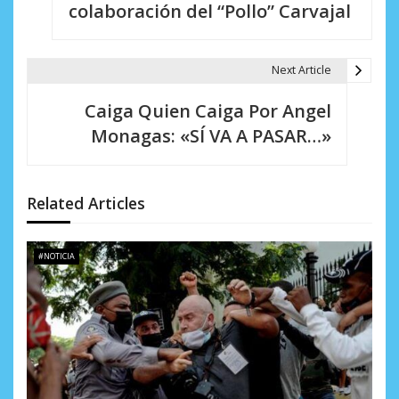
e
colaboración del “Pollo” Carvajal
g
a
Next Article
c
Caiga Quien Caiga Por Angel
i
Monagas: «SÍ VA A PASAR…»
ó
n
Related Articles
d
e
#NOTICIA
e
n
t
r