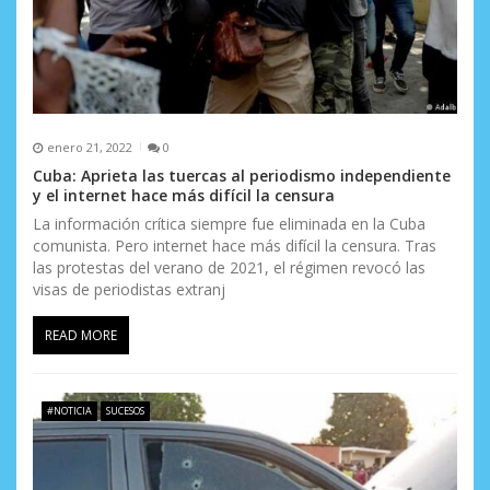
a
d
a
s
enero 21, 2022
0
Cuba: Aprieta las tuercas al periodismo independiente
y el internet hace más difícil la censura
La información crítica siempre fue eliminada en la Cuba
comunista. Pero internet hace más difícil la censura. Tras
las protestas del verano de 2021, el régimen revocó las
visas de periodistas extranj
READ MORE
#NOTICIA
SUCESOS