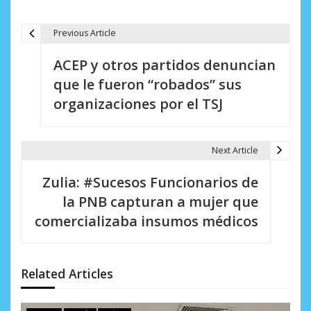
Previous Article
N
ACEP y otros partidos denuncian
a
que le fueron “robados” sus
v
organizaciones por el TSJ
e
g
Next Article
a
Zulia: #Sucesos Funcionarios de
c
la PNB capturan a mujer que
i
comercializaba insumos médicos
ó
n
Related Articles
d