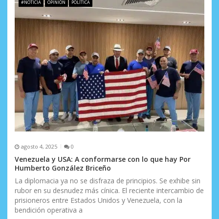
e
#NOTICIA
OPINIÓN
POLÍTICA
e
n
t
r
a
d
a
s
agosto 4, 2025
0
Venezuela y USA: A conformarse con lo que hay Por
Humberto González Briceño
La diplomacia ya no se disfraza de principios. Se exhibe sin
rubor en su desnudez más cínica. El reciente intercambio de
prisioneros entre Estados Unidos y Venezuela, con la
bendición operativa a