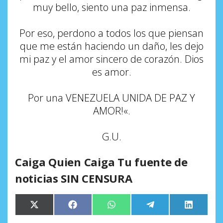
muy bello, siento una paz inmensa.
Por eso, perdono a todos los que piensan
que me están haciendo un daño, les dejo
mi paz y el amor sincero de corazón. Dios
es amor.
Por una VENEZUELA UNIDA DE PAZ Y
AMOR!
«
.
G.U
.
Caiga Quien Caiga Tu fuente de
noticias SIN CENSURA
Compartir
Compartir
Compartir
Compartir
Comparti
X
Facebook
WhatsApp
Telegram
LinkedIn
en
en
en
en
en
(Twitter)