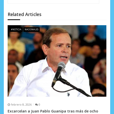
d
e
Related Articles
e
n
#NOTICIA
NACIONALES
t
r
a
d
a
s
febrero 8, 2026
0
Excarcelan a Juan Pablo Guanipa tras más de ocho