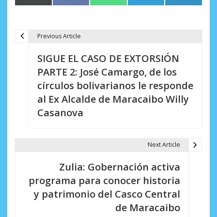
en
en
en
en
en
(Twitter)
Previous Article
N
SIGUE EL CASO DE EXTORSIÓN
a
PARTE 2: José Camargo, de los
v
círculos bolivarianos le responde
e
al Ex Alcalde de Maracaibo Willy
Casanova
g
a
Next Article
c
i
Zulia: Gobernación activa
programa para conocer historia
ó
y patrimonio del Casco Central
n
de Maracaibo