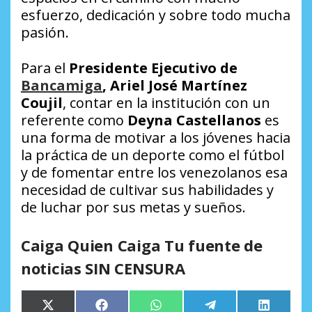
esfuerzo, dedicación y sobre todo mucha
pasión.
Para el
Presidente Ejecutivo de
Bancamiga
, Ariel José Martínez
Coujil
, contar en la institución con un
referente como
Deyna Castellanos
es
una forma de motivar a los jóvenes hacia
la práctica de un deporte como el fútbol
y de fomentar entre los venezolanos esa
necesidad de cultivar sus habilidades y
de luchar por sus metas y sueños.
Caiga Quien Caiga Tu fuente de
noticias SIN CENSURA
Compartir
Compartir
Compartir
Compartir
Comparti
X
Facebook
WhatsApp
Telegram
LinkedIn