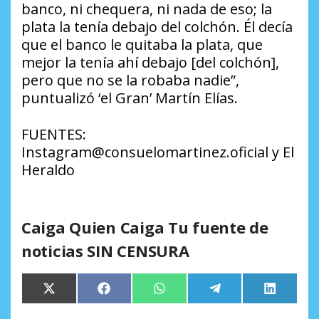
banco, ni chequera, ni nada de eso; la
plata la tenía debajo del colchón. Él decía
que el banco le quitaba la plata, que
mejor la tenía ahí debajo [del colchón],
pero que no se la robaba nadie”,
puntualizó ‘el Gran’ Martín Elías.
FUENTES:
Instagram@consuelomartinez.oficial y El
Heraldo
Caiga Quien Caiga Tu fuente de
noticias SIN CENSURA
Compartir
Compartir
Compartir
Compartir
Comparti
X
Facebook
WhatsApp
Telegram
LinkedIn
en
en
en
en
en
(Twitter)