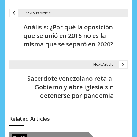
Previous Article
N
Análisis: ¿Por qué la oposición
a
que se unió en 2015 no es la
v
misma que se separó en 2020?
e
g
Next Article
a
Sacerdote venezolano reta al
c
Gobierno y abre iglesia sin
i
detenerse por pandemia
ó
n
Related Articles
d
#NOTICIA