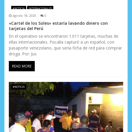
e
#NOTICIA
INTERNACIONALES
e
agosto 18, 2020
0
n
«Cartel de los Soles» estaría lavando dinero con
tarjetas del Perú
t
En el operativo se encontraron 1.011 tarjetas, muchas de
ellas internacionales. Fiscalía capturó a un español, con
r
pasaporte venezolano, que sería ficha de red para comprar
a
droga. Por: Jus
d
READ MORE
a
s
#NOTICIA