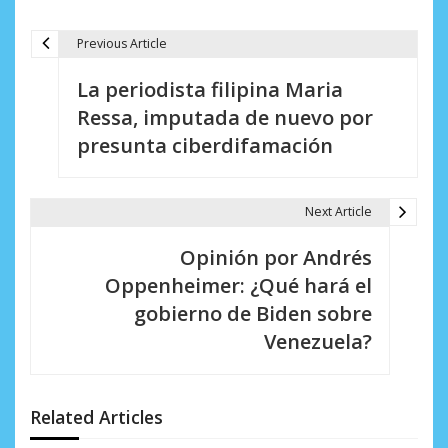
Previous Article
N
La periodista filipina Maria
a
Ressa, imputada de nuevo por
v
presunta ciberdifamación
e
g
Next Article
a
Opinión por Andrés
c
Oppenheimer: ¿Qué hará el
i
gobierno de Biden sobre
Venezuela?
ó
n
d
Related Articles