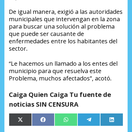
De igual manera, exigió a las autoridades
municipales que intervengan en la zona
para buscar una solución al problema
que puede ser causante de
enfermedades entre los habitantes del
sector.
“Le hacemos un llamado a los entes del
municipio para que resuelva este
Problema, muchos afectados”, acotó.
Caiga Quien Caiga Tu fuente de
noticias SIN CENSURA
Compartir
Compartir
Compartir
Compartir
Comparti
X
Facebook
WhatsApp
Telegram
LinkedIn
en
en
en
en
en
(Twitter)