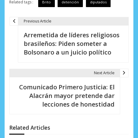
Related tags :
Brito
detención
diputados
Previous Article
N
Arremetida de líderes religiosos
a
brasileños: Piden someter a
v
Bolsonaro a un juicio político
e
g
Next Article
a
Comunicado Primero Justicia: El
c
Alacrán mayor pretende dar
i
lecciones de honestidad
ó
n
Related Articles
d