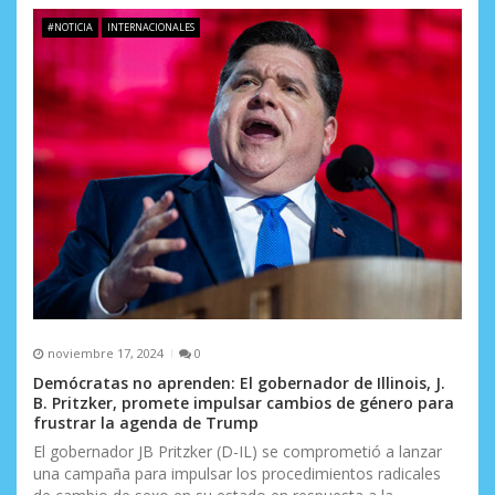
e
#NOTICIA
INTERNACIONALES
e
n
t
r
a
d
a
s
noviembre 17, 2024
0
Demócratas no aprenden: El gobernador de Illinois, J.
B. Pritzker, promete impulsar cambios de género para
frustrar la agenda de Trump
El gobernador JB Pritzker (D-IL) se comprometió a lanzar
una campaña para impulsar los procedimientos radicales