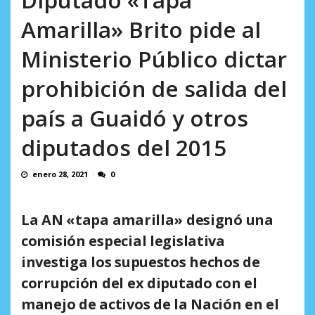
incumplidas...
sistemática de derechos humanos en el
AGOSTO 6, 2026
Amarilla» Brito pide al
Minister...
AGOSTO 6, 2026
Ministerio Público dictar
prohibición de salida del
país a Guaidó y otros
diputados del 2015
enero 28, 2021
0
La AN «tapa amarilla» designó una
comisión especial legislativa
investiga los supuestos hechos de
corrupción del ex diputado con el
manejo de activos de la Nación en el