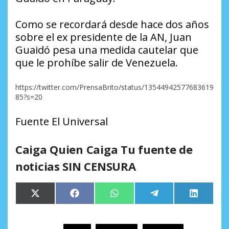
Como se recordará desde hace dos años
sobre el ex presidente de la AN, Juan
Guaidó pesa una medida cautelar que
que le prohíbe salir de Venezuela.
https://twitter.com/PrensaBrito/status/13544942577683619
85?s=20
Fuente El Universal
Caiga Quien Caiga Tu fuente de
noticias SIN CENSURA
Compartir
Compartir
Compartir
Compartir
Comparti
X
Facebook
WhatsApp
Telegram
LinkedIn
en
en
en
en
en
(Twitter)