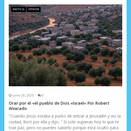
#NOTICIA
OPINIÓN
junio 20, 2025
0
Orar por el «el pueblo de Dios «Israel» Por Robert
Alvarado
"Cuando Jesús estaba a punto de entrar a Jerusalén y vio la
ciudad, lloró por ella y dijo: " Si solo supieras hoy lo que te
trae paz, pero no puedes saberlo porque está oculto para