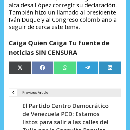
alcaldesa López corregir su declaración.
También hizo un llamado al presidente
Iván Duque y al Congreso colombiano a
seguir de cerca este tema.
Caiga Quien Caiga Tu fuente de
noticias SIN CENSURA
Compartir
Compartir
Compartir
Compartir
Comparti
X
Facebook
WhatsApp
Telegram
LinkedIn
en
en
en
en
en
(Twitter)
Previous Article
N
El Partido Centro Democrático
a
de Venezuela PCD: Estamos
v
listos para salir a las calles del
e