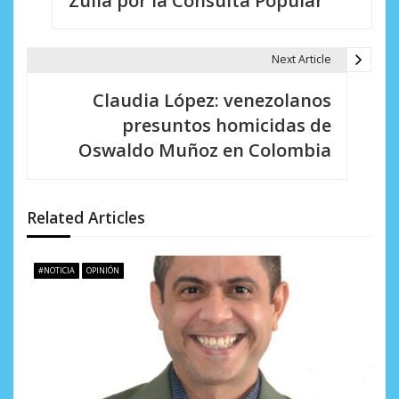
Zulia por la Consulta Popular
g
a
Next Article
c
Claudia López: venezolanos
i
presuntos homicidas de
Oswaldo Muñoz en Colombia
ó
n
d
Related Articles
e
#NOTICIA
OPINIÓN
e
n
t
r