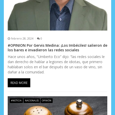
a
d
a
s
febrero 28, 2024
0
#OPINION Por Gervis Medina: ¡Los Imbéciles! salieron de
los bares e invadieron las redes sociales
Hace unos años, “Umberto Eco” dijo: “las redes sociales le
dan derecho de hablar a legiones de idiotas, que primero
hablaban solos en el bar después de un vaso de vino, sin
dañar a la comunidad.
READ MORE
#NOTICIA
NACIONALES
OPINIÓN