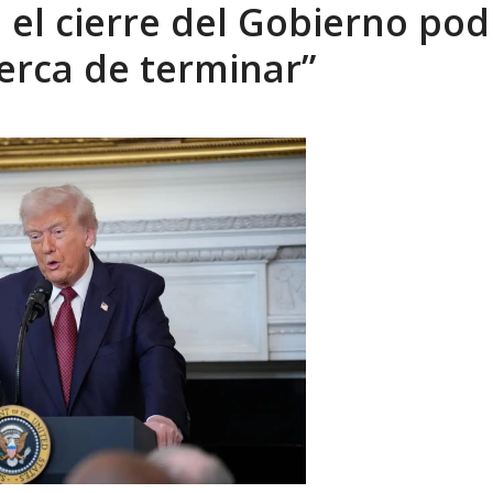
el cierre del Gobierno pod
sbastador costo del colapso eléctrico en...
AGOSTO 7, 2026
cerca de terminar”