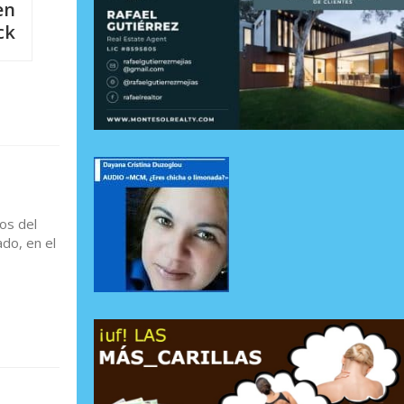
en
ck
os del
do, en el