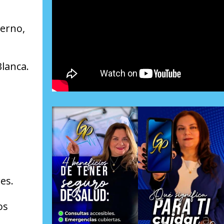
ierno,
Blanca.
es.
os