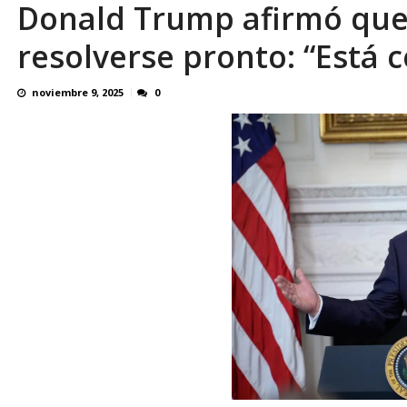
Donald Trump afirmó que 
En 8 meses «876 horas de apagones» El de
resolverse pronto: “Está 
noviembre 9, 2025
0