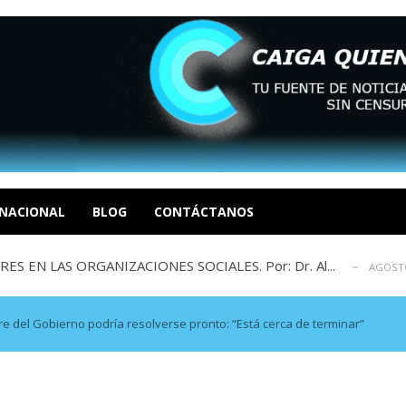
sbastador costo del colapso eléctrico en...
AGOSTO 7, 2026
idad? Por Dayana Cristina Duzoglou L.
AGOSTO 6, 2026
xcusas, apagones y promesas incumplidas...
NACIONAL
BLOG
CONTÁCTANOS
AGOSTO 6, 2026
 EN LAS ORGANIZACIONES SOCIALES. Por: Dr. Al...
AGOSTO
negociación en la política: distinc...
AGOSTO 7, 2026
sbastador costo del colapso eléctrico en...
AGOSTO 7, 2026
idad? Por Dayana Cristina Duzoglou L.
AGOSTO 6, 2026
re del Gobierno podría resolverse pronto: “Está cerca de terminar”
xcusas, apagones y promesas incumplidas...
AGOSTO 6, 2026
 EN LAS ORGANIZACIONES SOCIALES. Por: Dr. Al...
AGOSTO
negociación en la política: distinc...
AGOSTO 7, 2026