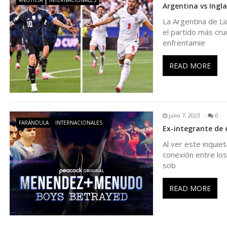
#NOTICIA
INTERNACIONALES
Argentina vs Ingla
d
La Argentina de Li
el partido más cruc
e
enfrentamie
e
READ MORE
n
t
julio 7, 2023
0
FARÁNDULA
INTERNACIONALES
Ex-integrante de
r
Al ver este inquie
conexión entre l
sob
a
READ MORE
d
a