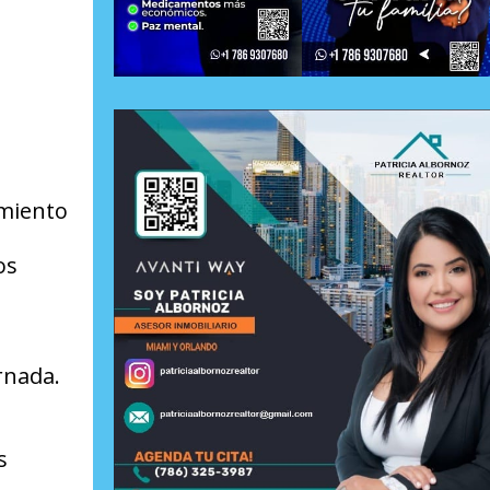
amiento
os
rnada.
s