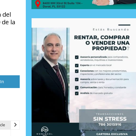
 del
 de la
rtir
In
cle