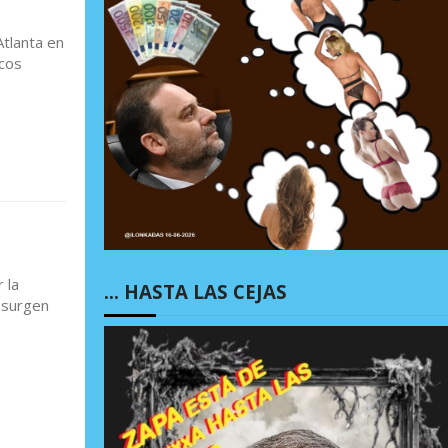
Atlanta en
ocos
o
 la
… HASTA LAS CEJAS
 surgen