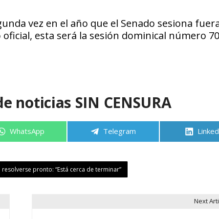
unda vez en el año que el Senado sesiona fuera
 oficial, esta será la sesión dominical número 70
de noticias SIN CENSURA
Compartir
Compartir
Compa
WhatsApp
Telegram
Linked
en
en
en
resolverse pronto: “Está cerca de terminar”
Next Arti