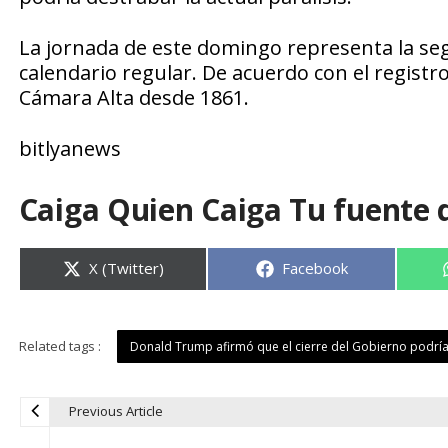
La jornada de este domingo representa la seg
calendario regular. De acuerdo con el registro
Cámara Alta desde 1861.
bitlyanews
Caiga Quien Caiga Tu fuente 
Compartir
Compartir
X (Twitter)
Facebook
en
en
Related tags :
Donald Trump afirmó que el cierre del Gobierno podría 
Previous Article
N