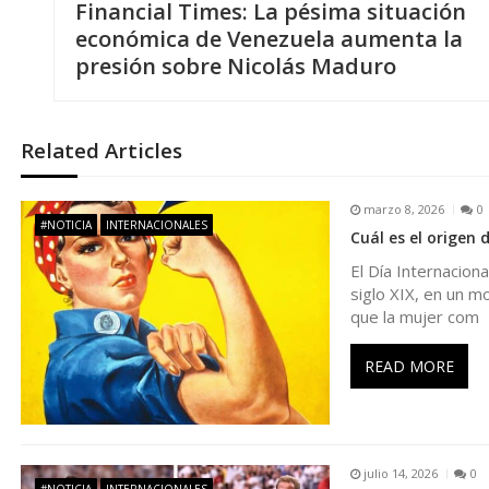
Financial Times: La pésima situación
a
económica de Venezuela aumenta la
presión sobre Nicolás Maduro
v
e
Related Articles
g
marzo 8, 2026
0
#NOTICIA
INTERNACIONALES
Cuál es el origen
a
El Día Internacion
siglo XIX, en un m
c
que la mujer com
i
READ MORE
ó
n
julio 14, 2026
0