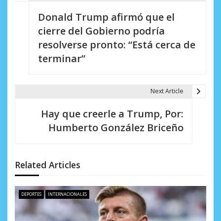
N
Donald Trump afirmó que el
a
cierre del Gobierno podría
v
resolverse pronto: “Está cerca de
e
terminar”
g
a
Next Article
c
Hay que creerle a Trump, Por:
i
Humberto González Briceño
ó
n
Related Articles
d
e
DEPORTES
INTERNACIONALES
e