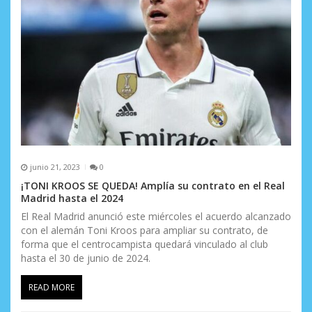
n
t
r
a
d
a
s
junio 21, 2023
0
¡TONI KROOS SE QUEDA! Amplía su contrato en el Real
Madrid hasta el 2024
El Real Madrid anunció este miércoles el acuerdo alcanzado
con el alemán Toni Kroos para ampliar su contrato, de
forma que el centrocampista quedará vinculado al club
hasta el 30 de junio de 2024.
READ MORE