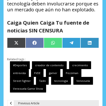
tecnología deben involucrarse porque es
un mercado que aún no han explotado.
Caiga Quien Caiga Tu fuente de
noticias SIN CENSURA
Compartir
Compartir
Compartir
Compartir
Comparti
X
Facebook
WhatsApp
Telegram
LinkedIn
en
en
en
en
en
(Twitter)
Related tags :
#Deportes
creador de contenido
crecimiento
entrevista
FVDE
gamer
Pezziman
Street Fighter
Tashi
tecnologia
Venezuela
Venezuela Game Show
Previous Article