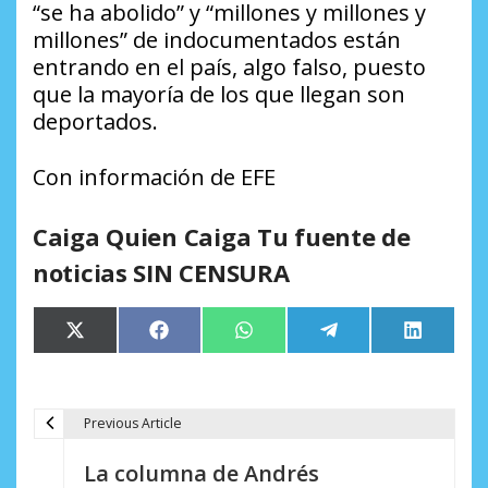
“se ha abolido” y “millones y millones y
millones” de indocumentados están
entrando en el país, algo falso, puesto
que la mayoría de los que llegan son
deportados.
Con información de EFE
Caiga Quien Caiga Tu fuente de
noticias SIN CENSURA
Compartir
Compartir
Compartir
Compartir
Comparti
X
Facebook
WhatsApp
Telegram
LinkedIn
en
en
en
en
en
(Twitter)
Previous Article
N
La columna de Andrés
a