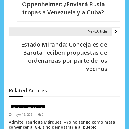
Oppenheimer: ¿Enviará Rusia
v
tropas a Venezuela y a Cuba?
e
g
Next Article
a
Estado Miranda: Concejales de
c
Baruta reciben propuestas de
i
ordenanzas por parte de los
vecinos
ó
n
d
Related Articles
e
#NOTICIA
NACIONALES
e
mayo 12, 2021
0
n
Admite Henrique Márquez: «Yo no tengo como meta
convencer al G4, sino demostrarle al pueblo