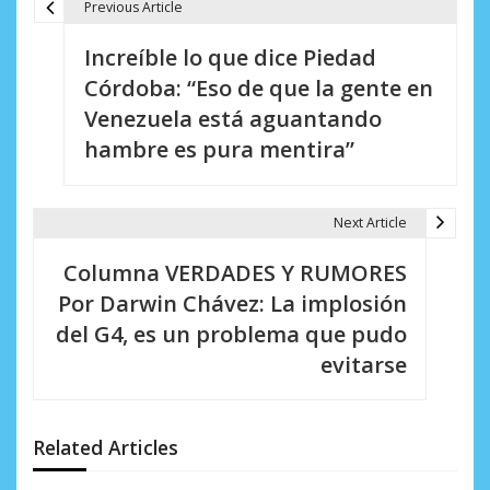
Previous Article
N
Increíble lo que dice Piedad
a
Córdoba: “Eso de que la gente en
v
Venezuela está aguantando
e
hambre es pura mentira”
g
a
Next Article
c
Columna VERDADES Y RUMORES
i
Por Darwin Chávez: La implosión
del G4, es un problema que pudo
ó
evitarse
n
d
Related Articles
e