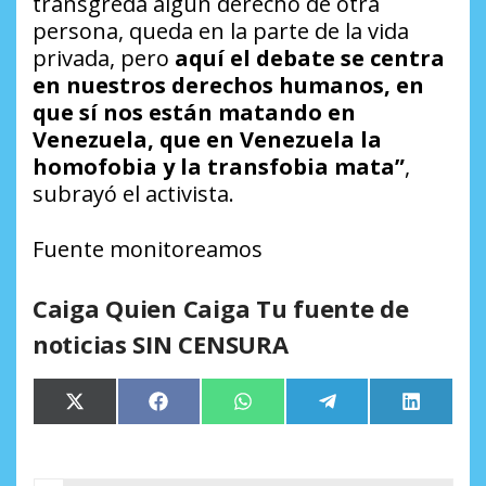
transgreda algún derecho de otra
persona, queda en la parte de la vida
privada, pero
aquí el debate se centra
en nuestros derechos humanos, en
que sí nos están matando en
Venezuela, que en Venezuela la
homofobia y la transfobia mata”
,
subrayó el activista.
Fuente monitoreamos
Caiga Quien Caiga Tu fuente de
noticias SIN CENSURA
Compartir
Compartir
Compartir
Compartir
Comparti
X
Facebook
WhatsApp
Telegram
LinkedIn
en
en
en
en
en
(Twitter)