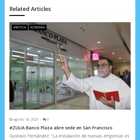
n
Related Articles
d
e
#NOTICIA
ECONOMÍA
e
n
t
r
a
d
a
s
agosto 18, 2023
0
#ZULIA Banco Plaza abre sede en San Francisco
Gustavo Fernández: “La instalación de nuevas empresas es