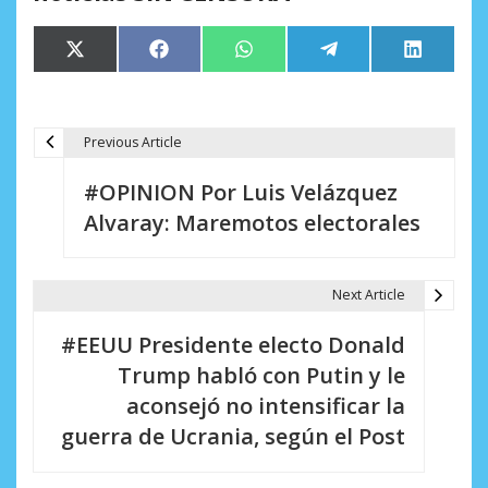
Compartir
Compartir
Compartir
Compartir
Comparti
X
Facebook
WhatsApp
Telegram
LinkedIn
en
en
en
en
en
(Twitter)
Previous Article
N
#OPINION Por Luis Velázquez
a
Alvaray: Maremotos electorales
v
e
Next Article
g
#EEUU Presidente electo Donald
a
Trump habló con Putin y le
c
aconsejó no intensificar la
i
guerra de Ucrania, según el Post
ó