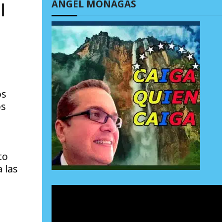
ÁNGEL MONAGAS
l
os
os
to
 las