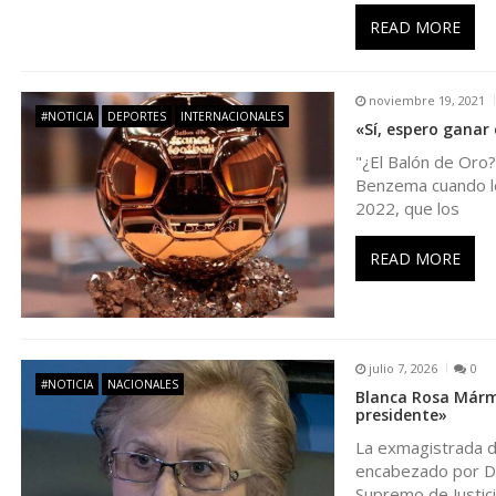
ó
READ MORE
n
noviembre 19, 2021
#NOTICIA
DEPORTES
INTERNACIONALES
«Sí, espero ganar 
d
"¿El Balón de Oro?
Benzema cuando le 
e
2022, que los
e
READ MORE
n
t
julio 7, 2026
0
#NOTICIA
NACIONALES
Blanca Rosa Mármo
r
presidente»
La exmagistrada de
a
encabezado por De
Supremo de Justic