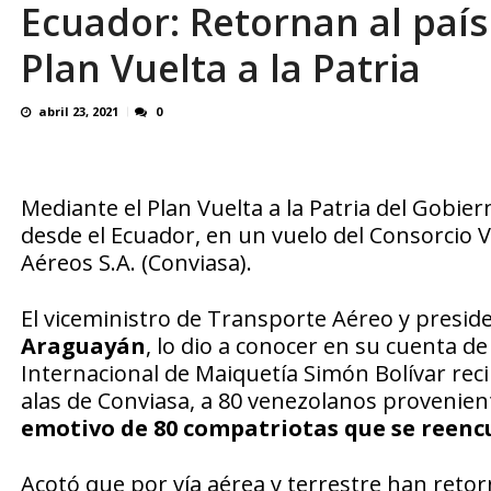
Ecuador: Retornan al país
Familiares realizaron nueva vigilia en El Rod
Plan Vuelta a la Patria
abril 23, 2021
0
Mediante el Plan Vuelta a la Patria del Gobie
desde el Ecuador, en un vuelo del Consorcio 
Aéreos S.A. (Conviasa).
El viceministro de Transporte Aéreo y presid
Araguayán
, lo dio a conocer en su cuenta 
Internacional de Maiquetía Simón Bolívar reci
alas de Conviasa, a 80 venezolanos provenien
emotivo de 80 compatriotas que se reenc
Acotó que por vía aérea y terrestre han reto