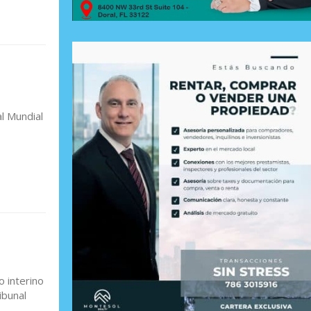
al Mundial
o interino
ibunal