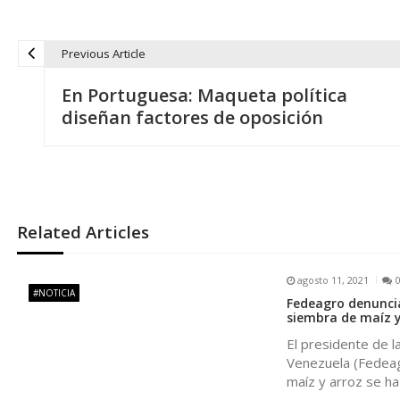
Previous Article
N
En Portuguesa: Maqueta política
a
diseñan factores de oposición
v
e
Related Articles
g
agosto 11, 2021
a
#NOTICIA
Fedeagro denuncia
siembra de maíz y
c
El presidente de 
Venezuela (Fedeagr
i
maíz y arroz se h