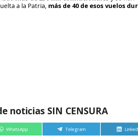
elta a la Patria,
más de 40 de esos vuelos du
de noticias SIN CENSURA
Compartir
Compartir
Compa
WhatsApp
Telegram
Linked
en
en
en