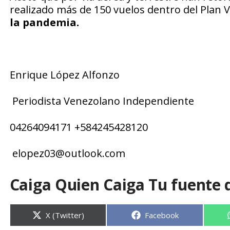
realizado más de 150 vuelos dentro del Plan Vu
la pandemia.
Enrique López Alfonzo
Periodista Venezolano Independiente
04264094171 +584245428120
elopez03@outlook.com
Caiga Quien Caiga Tu fuente 
Compartir
Compartir
X (Twitter)
Facebook
en
en