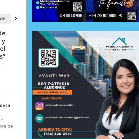
cle
de
 y
el
s”
de la
de
mbra de