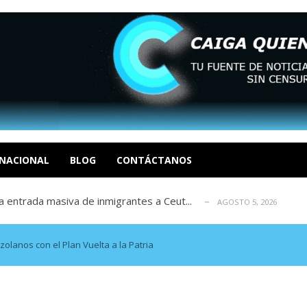
eo I por la libertad inmediata de l...
AGOSTO 5, 2026
ptiembre revisión de su solicitud de l...
AGOSTO 5, 2026
cidos, según ONG
NACIONAL
BLOG
CONTÁCTANOS
AGOSTO 5, 2026
a entrada masiva de inmigrantes a Ceut...
AGOSTO 5, 2026
álogo: La tragedia de Venezuela no admi...
AGOSTO 5, 2026
eo I por la libertad inmediata de l...
AGOSTO 5, 2026
ptiembre revisión de su solicitud de l...
AGOSTO 5, 2026
olanos con el Plan Vuelta a la Patria
cidos, según ONG
AGOSTO 5, 2026
a entrada masiva de inmigrantes a Ceut...
AGOSTO 5, 2026
álogo: La tragedia de Venezuela no admi...
AGOSTO 5, 2026