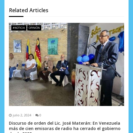
n
Related Articles
d
e
#NOTICIA
OPINIÓN
e
n
t
r
a
d
a
s
julio 2, 2024
0
Discurso de orden del Lic. José Materán: En Venezuela
más de cien emisoras de radio ha cerrado el gobierno