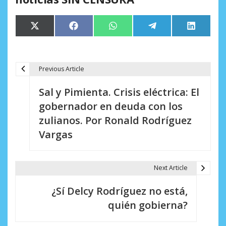
Compartir
Compartir
Compartir
Compartir
Comparti
X
Facebook
WhatsApp
Telegram
LinkedIn
en
en
en
en
en
(Twitter)
Previous Article
N
Sal y Pimienta. Crisis eléctrica: El
a
gobernador en deuda con los
v
zulianos. Por Ronald Rodríguez
e
Vargas
g
a
Next Article
c
¿Sí Delcy Rodríguez no está,
i
quién gobierna?
ó