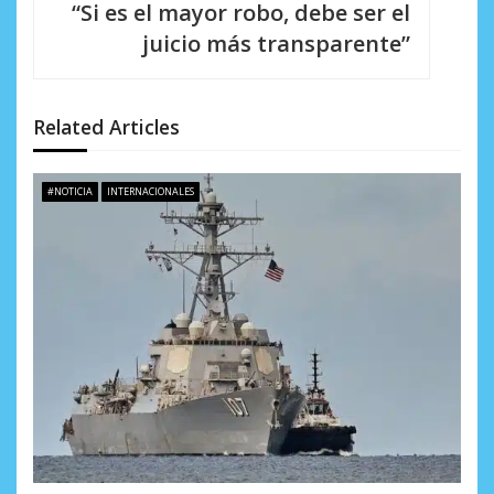
i
“Si es el mayor robo, debe ser el
juicio más transparente”
ó
n
d
Related Articles
e
#NOTICIA
INTERNACIONALES
e
n
t
r
a
d
a
s