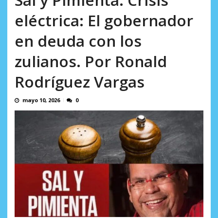
incumplidas...
AGOSTO 6, 2026
eléctrica: El gobernador
en deuda con los
zulianos. Por Ronald
Rodríguez Vargas
mayo 10, 2026
0