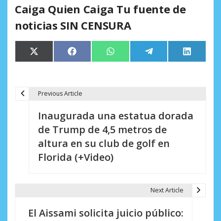
Caiga Quien Caiga Tu fuente de
noticias SIN CENSURA
Compartir
Compartir
Compartir
Compartir
Comparti
X
Facebook
WhatsApp
Telegram
LinkedIn
en
en
en
en
en
(Twitter)
Previous Article
N
Inaugurada una estatua dorada
a
de Trump de 4,5 metros de
v
altura en su club de golf en
e
Florida (+Video)
g
a
Next Article
c
El Aissami solicita juicio público: