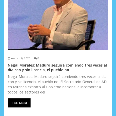
n
t
r
a
d
a
s
marzo 6, 2025
0
Negal Morales: Maduro seguirá comiendo tres veces al
día con y sin licencia, el pueblo no
Negal Morales: Maduro seguirá comiendo tres veces al día
con y sin licencia, el pueblo no. El Secretario General de AD
en Miranda exhortó al Gobierno nacional a incorporar a
todos los sectores del
READ MORE