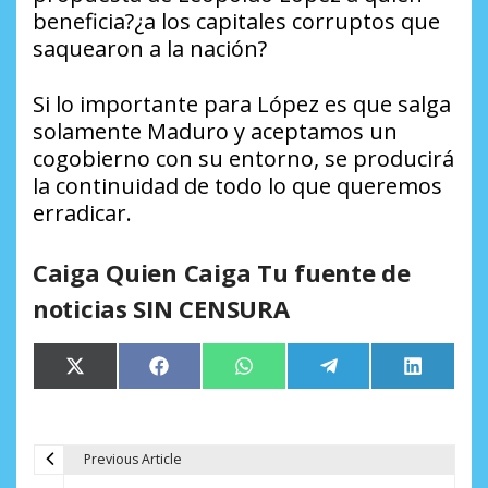
beneficia?¿a los capitales corruptos que
saquearon a la nación?
Si lo importante para López es que salga
solamente Maduro y aceptamos un
cogobierno con su entorno, se producirá
la continuidad de todo lo que queremos
erradicar.
Caiga Quien Caiga Tu fuente de
noticias SIN CENSURA
Compartir
Compartir
Compartir
Compartir
Comparti
X
Facebook
WhatsApp
Telegram
LinkedIn
en
en
en
en
en
(Twitter)
Previous Article
N