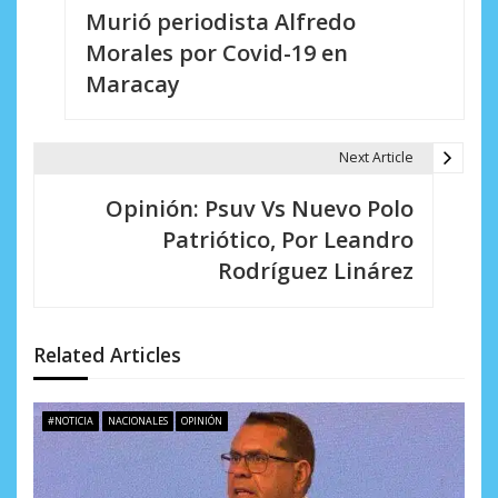
Murió periodista Alfredo
a
Morales por Covid-19 en
v
Maracay
e
g
Next Article
a
Opinión: Psuv Vs Nuevo Polo
c
Patriótico, Por Leandro
i
Rodríguez Linárez
ó
n
Related Articles
d
e
#NOTICIA
NACIONALES
OPINIÓN
e