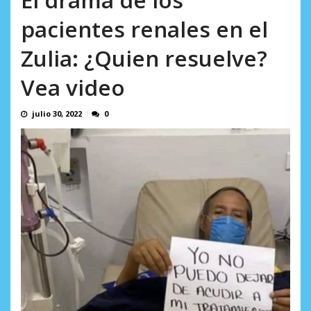
incumplidas...
AGOSTO 6, 2026
pacientes renales en el
Zulia: ¿Quien resuelve?
Vea video
julio 30, 2022
0