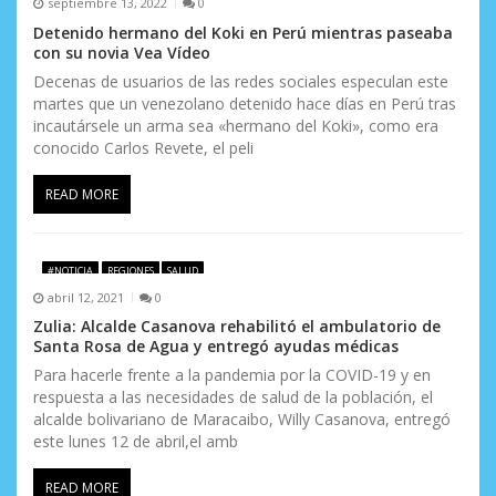
septiembre 13, 2022
0
s
Detenido hermano del Koki en Perú mientras paseaba
con su novia Vea Vídeo
Decenas de usuarios de las redes sociales especulan este
martes que un venezolano detenido hace días en Perú tras
incautársele un arma sea «hermano del Koki», como era
conocido Carlos Revete, el peli
READ MORE
#NOTICIA
REGIONES
SALUD
abril 12, 2021
0
Zulia: Alcalde Casanova rehabilitó el ambulatorio de
Santa Rosa de Agua y entregó ayudas médicas
Para hacerle frente a la pandemia por la COVID-19 y en
respuesta a las necesidades de salud de la población, el
alcalde bolivariano de Maracaibo, Willy Casanova, entregó
este lunes 12 de abril,el amb
READ MORE