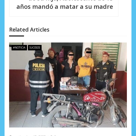
c
años mandó a matar a su madre
i
ó
Related Articles
n
d
#NOTICIA
SUCESOS
e
e
n
t
r
a
d
a