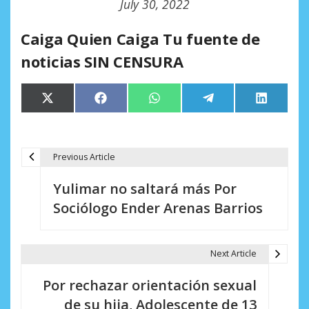
July 30, 2022
Caiga Quien Caiga Tu fuente de
noticias SIN CENSURA
Compartir
Compartir
Compartir
Compartir
Comparti
X
Facebook
WhatsApp
Telegram
LinkedIn
en
en
en
en
en
(Twitter)
Previous Article
N
Yulimar no saltará más Por
a
Sociólogo Ender Arenas Barrios
v
e
Next Article
g
Por rechazar orientación sexual
a
de su hija, Adolescente de 13