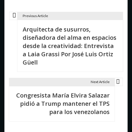
Previous Article
N
Arquitecta de susurros,
a
diseñadora del alma en espacios
v
desde la creatividad: Entrevista
e
a Laia Grassi Por José Luis Ortiz
Güell
g
a
Next Article
c
i
Congresista María Elvira Salazar
pidió a Trump mantener el TPS
ó
para los venezolanos
n
d