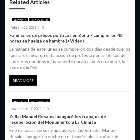
Related Articles
e
e
#NOTICIA
NACIONALES
n
febrero 16, 2026
0
Familiares de presos políticos en Zona 7 cumplieron 48
t
horas en huelga de hambre (+Video)
La mañana de este lunes se cumplieron dos días desde que los
r
familiares iniciaron esta acción de protesta por la libertad de
a
sus seres queridos injustamente encarcelados en Zona 7, la
sede de la Poli
d
READ MORE
a
s
#NOTICIA
NACIONALES
noviembre 17, 2022
0
Zulia: Manuel Rosales inauguró los trabajos de
recuperación del Monumento a La Chinita
Entre música, versos y aplausos; el Gobernador Manuel
Rosales inauguró la noche de este miércoles las obras de