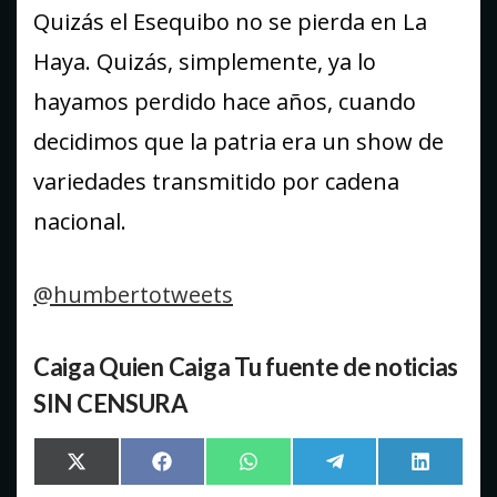
Quizás el Esequibo no se pierda en La
Haya. Quizás, simplemente, ya lo
hayamos perdido hace años, cuando
decidimos que la patria era un show de
variedades transmitido por cadena
nacional.
@humbertotweets
Caiga Quien Caiga Tu fuente de noticias
SIN CENSURA
Compartir
Compartir
Compartir
Compartir
Comparti
X
Facebook
WhatsApp
Telegram
LinkedIn
en
en
en
en
en
(Twitter)