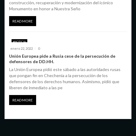
construcción, recuperación y modernización del icónico
Monumento en honor a Nuestra Seño
READ MORE
#NOTICIA
enero 22, 2022
0
Unión Europea pide a Rusia cese de la persecución de
defensores de DD.HH.
La Unión Europea pidió este sábado a las autoridades rusas
que pongan fin en Chechenia a la persecución de los
defensores de los derechos humanos. Asimismo, pidió que
liberen de inmediato a las pe
READ MORE