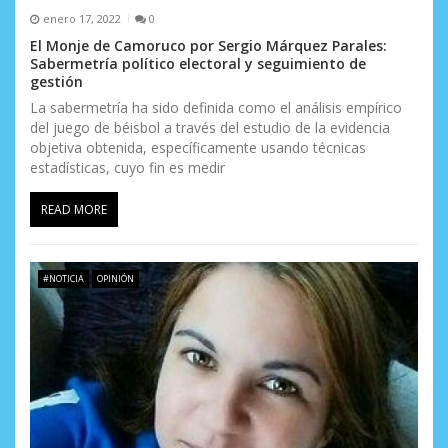
d
enero 17, 2022
0
El Monje de Camoruco por Sergio Márquez Parales:
e
Sabermetría político electoral y seguimiento de
gestión
e
La sabermetría ha sido definida como el análisis empírico
n
del juego de béisbol a través del estudio de la evidencia
objetiva obtenida, específicamente usando técnicas
t
estadísticas, cuyo fin es medir
r
READ MORE
a
d
#NOTICIA
OPINIÓN
a
s