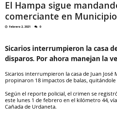
El Hampa sigue mandando 
El último que apague la luz: 17 años de e
comerciante en Municipi
febrero 2, 2021
0
Sicarios interrumpieron la casa de
disparos. Por ahora manejan la v
Sicarios interrumpieron la casa de Juan José
propinaron 18 impactos de balas, quitándole l
Según el reporte policial, el crimen se regis
este lunes 1 de febrero en el kilómetro 44, ví
Cañada de Urdaneta.