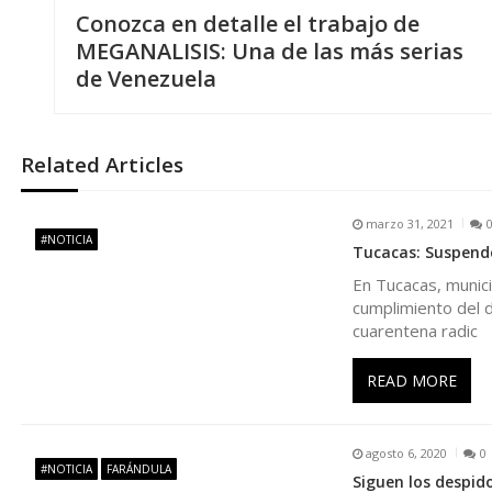
N
Conozca en detalle el trabajo de
a
MEGANALISIS: Una de las más serias
de Venezuela
v
e
Related Articles
g
marzo 31, 2021
#NOTICIA
Tucacas: Suspende
a
En Tucacas, municip
cumplimiento del d
c
cuarentena radic
i
READ MORE
ó
agosto 6, 2020
0
#NOTICIA
FARÁNDULA
Siguen los despid