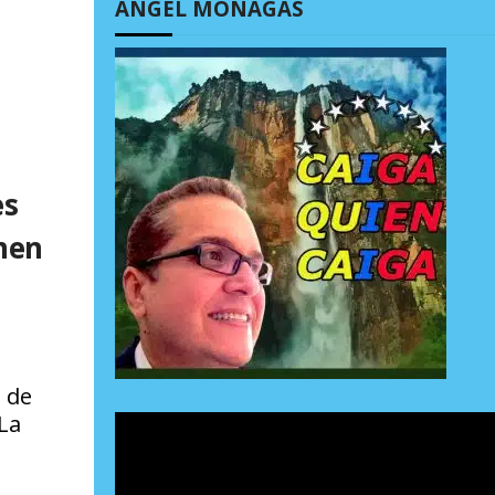
ÁNGEL MONAGAS
es
men
a de
 La