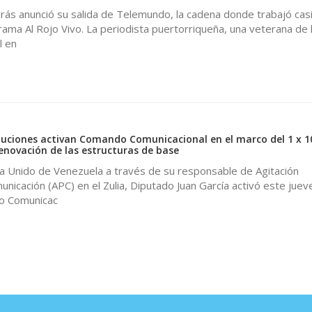
rás anunció su salida de Telemundo, la cadena donde trabajó cas
rama Al Rojo Vivo. La periodista puertorriqueña, una veterana de 
l en
0
ituciones activan Comando Comunicacional en el marco del 1 x 1
enovación de las estructuras de base
sta Unido de Venezuela a través de su responsable de Agitación
icación (APC) en el Zulia, Diputado Juan García activó este juev
o Comunicac