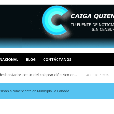
xcusas, apagones y promesas incumplidas...
AGOSTO 6, 2026
tica de derechos humanos en el Minister...
AGOSTO 6, 2026
 en un mercado impulsado por el auge de...
NACIONAL
BLOG
CONTÁCTANOS
AGOSTO 6, 2026
sbastador costo del colapso eléctrico en...
AGOSTO 7, 2026
idad? Por Dayana Cristina Duzoglou L.
AGOSTO 6, 2026
xcusas, apagones y promesas incumplidas...
AGOSTO 6, 2026
tica de derechos humanos en el Minister...
AGOSTO 6, 2026
sinan a comerciante en Municipio La Cañada
 en un mercado impulsado por el auge de...
AGOSTO 6, 2026
sbastador costo del colapso eléctrico en...
AGOSTO 7, 2026
idad? Por Dayana Cristina Duzoglou L.
AGOSTO 6, 2026