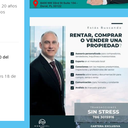
i 20 años
los
0 del
es 18 de