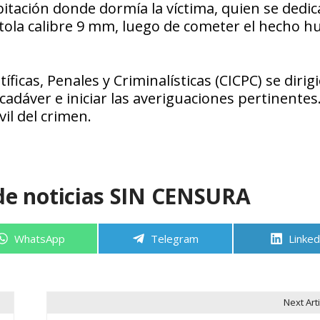
bitación donde dormía la víctima, quien se dedic
istola calibre 9 mm, luego de cometer el hecho 
ficas, Penales y Criminalísticas (CICPC) se dirig
cadáver e iniciar las averiguaciones pertinentes
l del crimen.
de noticias SIN CENSURA
Compartir
Compartir
Compa
WhatsApp
Telegram
Linked
en
en
en
Next Arti