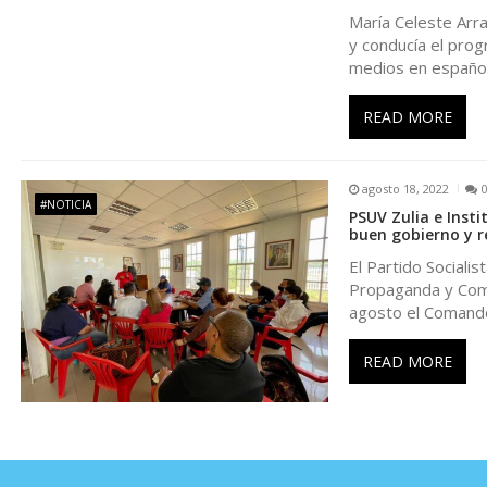
n
María Celeste Arra
d
y conducía el prog
medios en españo
e
READ MORE
e
agosto 18, 2022
n
#NOTICIA
PSUV Zulia e Inst
buen gobierno y r
t
El Partido Sociali
Propaganda y Comun
agosto el Comand
r
READ MORE
a
d