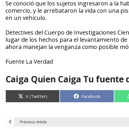
Se conoció que los sujetos ingresaron a la ha
comercio, y le arrebataron la vida con una p
en un vehículo.
Detectives del Cuerpo de Investigaciones Cientí
lugar de los hechos para el levantamiento de 
ahora manejan la venganza como posible móvi
Fuente La Verdad
Caiga Quien Caiga Tu fuente 
Compartir
Compartir
X (Twitter)
Facebook
en
en
Previous Article