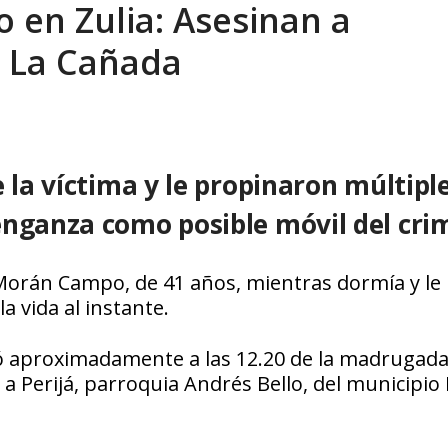
en Zulia: Asesinan a
xcusas, apagones y promesas incumplidas...
AGOSTO 6, 2026
o La Cañada
 la víctima y le propinaron múltipl
enganza como posible móvil del cri
 Morán Campo, de 41 años, mientras dormía y le
a vida al instante.
tró aproximadamente a las 12.20 de la madrugad
a a Perijá, parroquia Andrés Bello, del municipio