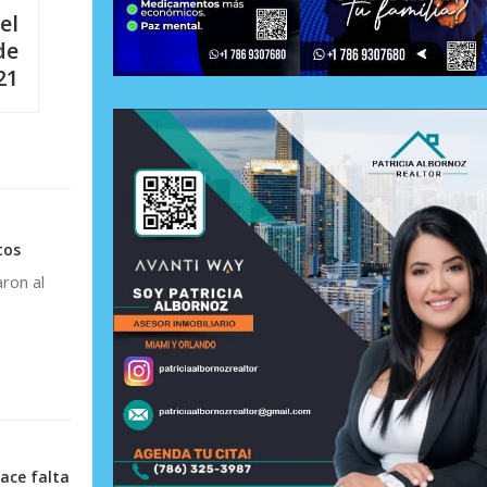
el
de
21
tos
aron al
ace falta