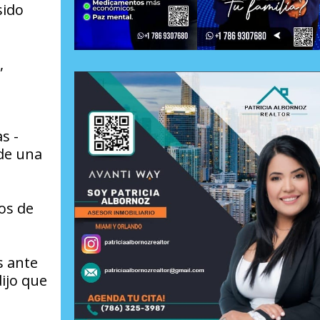
sido
,
s -
 de una
ios de
s ante
dijo que