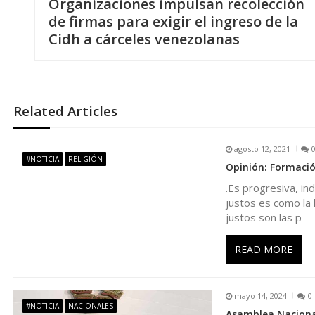
Organizaciones impulsan recolección
a
de firmas para exigir el ingreso de la
Cidh a cárceles venezolanas
v
e
Related Articles
g
agosto 12, 2021
a
#NOTICIA
RELIGIÓN
Opinión: Formaci
.Es progresiva, in
c
justos es como la 
justos son las p
i
READ MORE
ó
n
mayo 14, 2024
0
#NOTICIA
NACIONALES
Asamblea Nacional