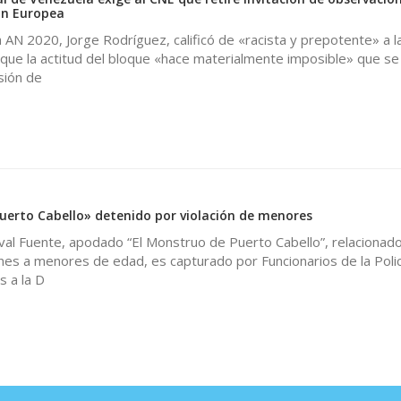
ión Europea
a AN 2020, Jorge Rodríguez, calificó de «racista y prepotente» a l
que la actitud del bloque «hace materialmente imposible» que se
sión de
0
uerto Cabello» detenido por violación de menores
val Fuente, apodado “El Monstruo de Puerto Cabello”, relacionad
nes a menores de edad, es capturado por Funcionarios de la Polic
 a la D