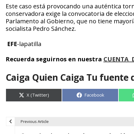
Este caso está provocando una auténtica torm
conservadora exige la convocatoria de eleccio
Parlamento al Gobierno, que no tiene mayoría,
socialista Pedro Sánchez.
EFE
-lapatilla
Recuerda seguirnos en nuestra
CUENTA 
Caiga Quien Caiga Tu fuente 
Compartir
Compartir
X (Twitter)
Facebook
en
en
Previous Article
N