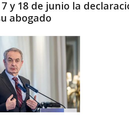
17 y 18 de junio la declarac
 EN LAS ORGANIZACIONES SOCIALES. Por: Dr. Al...
AGOSTO
 su abogado