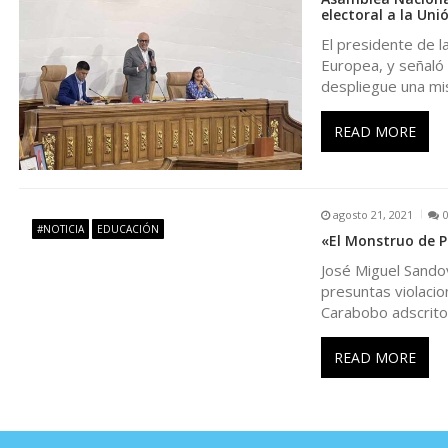
electoral a la Un
d
El presidente de l
Europea, y señaló 
e
despliegue una mi
e
READ MORE
n
agosto 21, 2021
t
#NOTICIA
EDUCACIÓN
«El Monstruo de P
José Miguel Sando
r
presuntas violacio
Carabobo adscritos
a
READ MORE
d
a