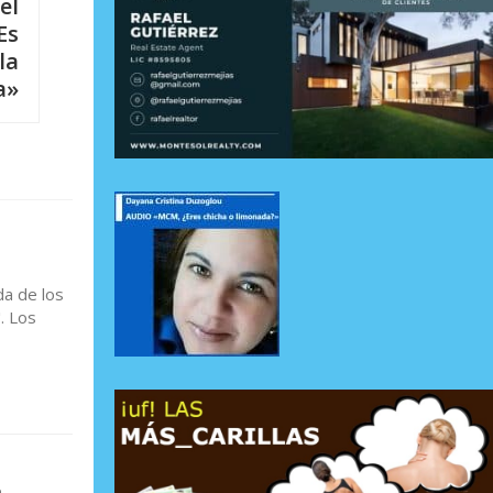
el
Es
la
a»
da de los
. Los
n