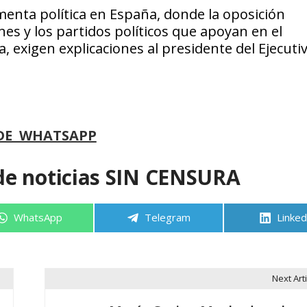
enta política en España, donde la oposición
nes y los partidos políticos que apoyan en el
 exigen explicaciones al presidente del Ejecutiv
DE WHATSAPP
de noticias SIN CENSURA
Compartir
Compartir
Compa
WhatsApp
Telegram
Linked
en
en
en
Next Arti