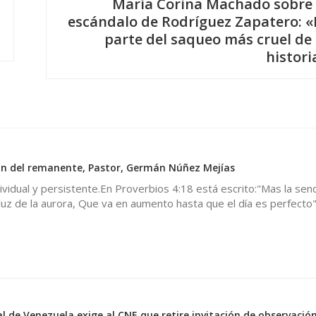
María Corina Machado sobre 
escándalo de Rodríguez Zapatero: «
parte del saqueo más cruel de 
histori
0
ón del remanente, Pastor, Germán Núñez Mejías
dividual y persistente.En Proverbios 4:18 está escrito:"Mas la sen
luz de la aurora, Que va en aumento hasta que el día es perfecto"
 de Venezuela exige al CNE que retire invitación de observació