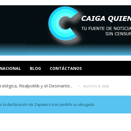
 EN LAS ORGANIZACIONES SOCIALES. Por: Dr. Al...
AGOSTO
negociación en la política: distinc...
AGOSTO 7, 2026
sbastador costo del colapso eléctrico en...
NACIONAL
BLOG
CONTÁCTANOS
AGOSTO 7, 2026
tratégica, Realpolitik y el Desmante...
AGOSTO 8, 2026
 García
AGOSTO 7, 2026
 EN LAS ORGANIZACIONES SOCIALES. Por: Dr. Al...
AGOSTO
negociación en la política: distinc...
AGOSTO 7, 2026
io la declaración de Zapatero tras pedirlo su abogado
sbastador costo del colapso eléctrico en...
AGOSTO 7, 2026
tratégica, Realpolitik y el Desmante...
AGOSTO 8, 2026
 García
AGOSTO 7, 2026