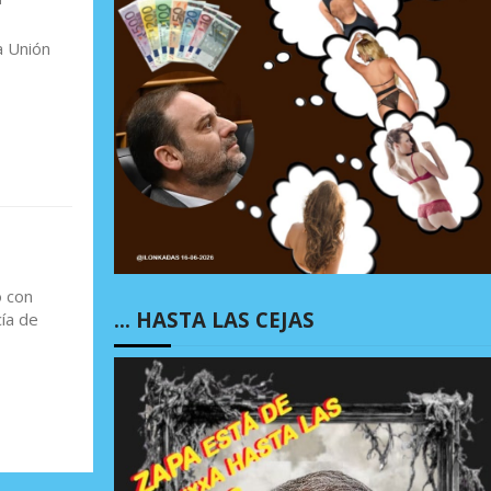
a Unión
o con
… HASTA LAS CEJAS
ía de