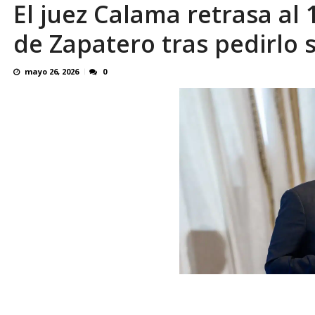
El juez Calama retrasa al 
SOBRE EL DERECHO DE LOS TRABAJADORES
de Zapatero tras pedirlo
mayo 26, 2026
0