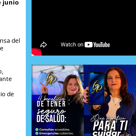
e junio
nsa del
de
o,
 ante
io de