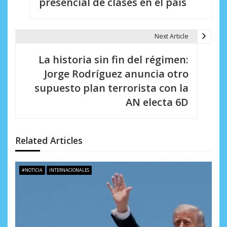
presencial de clases en el país
e
g
Next Article
a
La historia sin fin del régimen:
c
Jorge Rodríguez anuncia otro
i
supuesto plan terrorista con la
AN electa 6D
ó
n
d
Related Articles
e
#NOTICIA
INTERNACIONALES
e
n
t