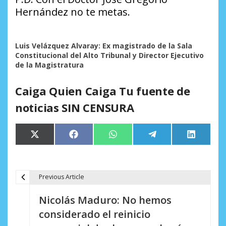
Hernández no te metas.
Luis Velázquez Alvaray: Ex magistrado de la Sala
Constitucional del Alto Tribunal y Director Ejecutivo
de la Magistratura
Caiga Quien Caiga Tu fuente de
noticias SIN CENSURA
Compartir
Compartir
Compartir
Compartir
Comparti
X
Facebook
WhatsApp
Telegram
LinkedIn
en
en
en
en
en
(Twitter)
Previous Article
N
Nicolás Maduro: No hemos
a
considerado el reinicio
v