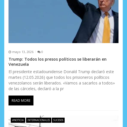
r
a
d
a
s
mayo 13, 2026
0
Trump: Todos los presos políticos se liberarán en
Venezuela
El presidente estadounidense Donald Trump declaró este
martes (12.05.2026) que todos los prisioneros políticos
venezolanos serán liberados. «Vamos a sacarlos a todos»
de las cárceles, declaró a la pr
READ MORE
#NOTICIA
INTERNACIONALES
SUCESOS