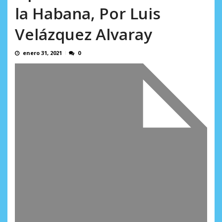
incumplidas...
la Habana, Por Luis
AGOSTO 6, 2026
Velázquez Alvaray
enero 31, 2021
0