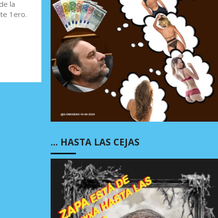
de la
ste 1ero.
… HASTA LAS CEJAS