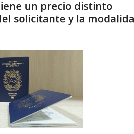
iene un precio distinto
ca en Venezuela tras finalizar su mis...
AGOSTO 9, 2026
l solicitante y la modalid