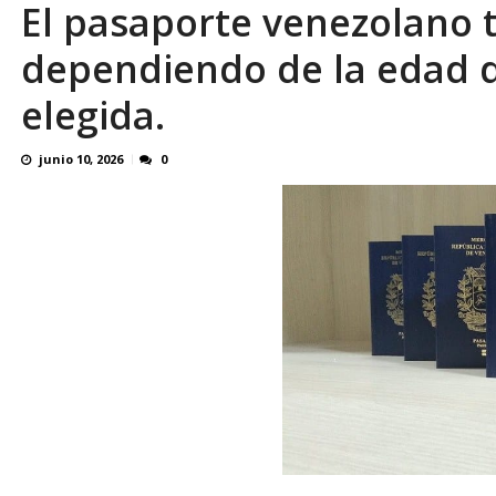
El pasaporte venezolano t
Reino Unido dejará millonaria donación médi
dependiendo de la edad de
elegida.
junio 10, 2026
0