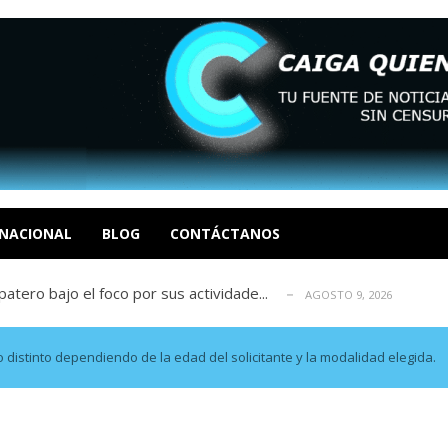
ca en Venezuela tras finalizar su mis...
AGOSTO 9, 2026
dar fondos para afectados por los terr...
AGOSTO 9, 2026
ia deja un policía muerto
NACIONAL
BLOG
CONTÁCTANOS
AGOSTO 9, 2026
atero bajo el foco por sus actividade...
AGOSTO 9, 2026
ció las secuelas que deja la prisión ...
AGOSTO 9, 2026
ca en Venezuela tras finalizar su mis...
AGOSTO 9, 2026
dar fondos para afectados por los terr...
AGOSTO 9, 2026
 distinto dependiendo de la edad del solicitante y la modalidad elegida.
ia deja un policía muerto
AGOSTO 9, 2026
atero bajo el foco por sus actividade...
AGOSTO 9, 2026
ció las secuelas que deja la prisión ...
AGOSTO 9, 2026