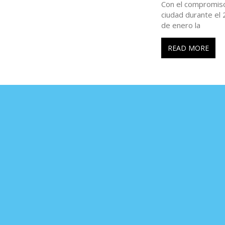
Con el compromiso 
a
ciudad durante el 2
de enero la
d
READ MORE
a
s