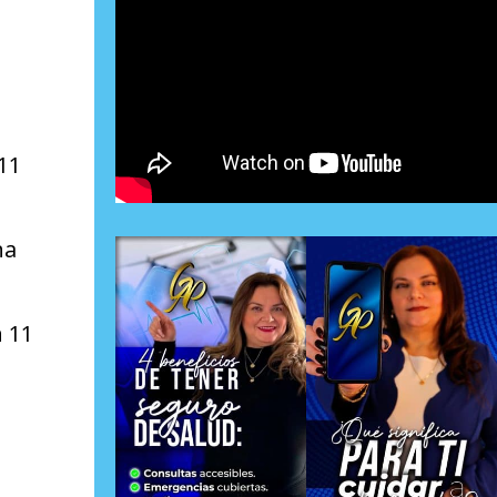
11
na
n 11