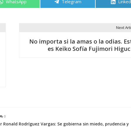
Compartir
Compartir
Compa
WhatsApp
Telegram
Linked
en
en
en
Next Arti
No importa si la amas o la odias. Es
es Keiko Sofía Fujimori Higuc
0
r Ronald Rodríguez Vargas: Se gobierna sin miedo, prudencia y