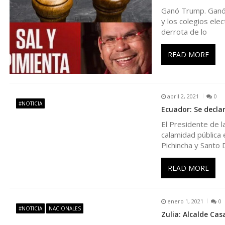
i
Ganó Trump. Ganó b
y los colegios ele
ó
derrota de lo
n
READ MORE
d
abril 2, 2021
0
e
#NOTICIA
Ecuador: Se decla
El Presidente de 
e
calamidad pública 
Pichincha y Santo
n
READ MORE
t
enero 1, 2021
0
r
#NOTICIA
NACIONALES
Zulia: Alcalde Cas