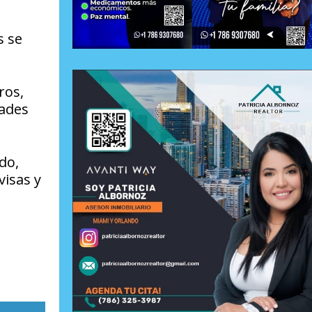
s se
ros,
tades
do,
visas y