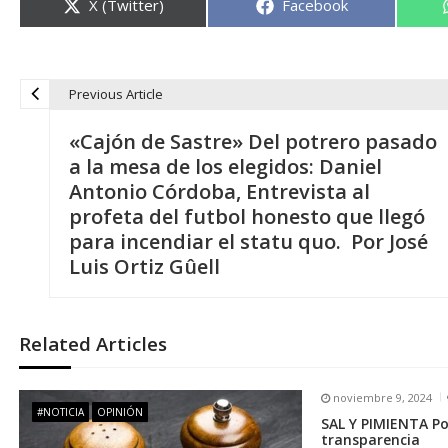
Compartir
Compartir
X (Twitter)
Facebook
en
en
Previous Article
N
«Cajón de Sastre» Del potrero pasado
a
a la mesa de los elegidos: Daniel
Antonio Córdoba, Entrevista al
v
profeta del futbol honesto que llegó
para incendiar el statu quo. Por José
e
Luis Ortiz Gûell
g
Related Articles
a
noviembre 9, 2024
c
#NOTICIA
OPINIÓN
SAL Y PIMIENTA Po
transparencia