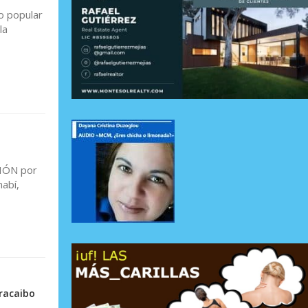
o popular
la
CIÓN por
nabí,
aracaibo