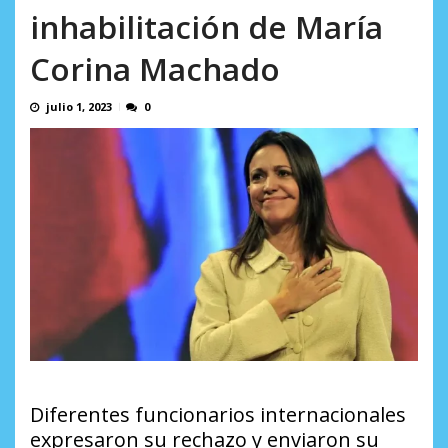
Minister...
inhabilitación de María
AGOSTO 6, 2026
Corina Machado
julio 1, 2023
0
Diferentes funcionarios internacionales
expresaron su rechazo y enviaron su