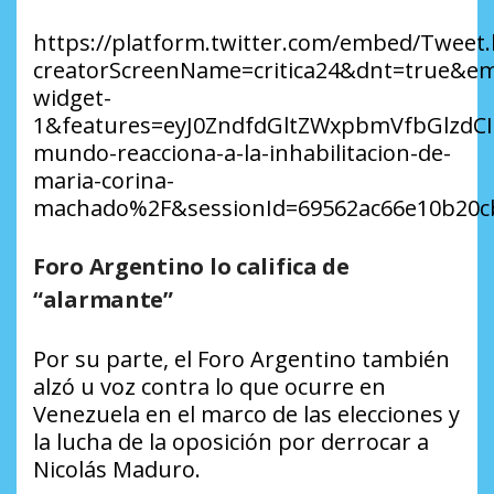
https://platform.twitter.com/embed/Tweet.
creatorScreenName=critica24&dnt=true&em
widget-
1&features=eyJ0ZndfdGltZWxpbmVfbGlzdC
mundo-reacciona-a-la-inhabilitacion-de-
maria-corina-
machado%2F&sessionId=69562ac66e10b20cb
Foro Argentino lo califica de
“alarmante”
Por su parte, el Foro Argentino también
alzó u voz contra lo que ocurre en
Venezuela en el marco de las elecciones y
la lucha de la oposición por derrocar a
Nicolás Maduro.