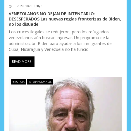
d
julio 29, 2023
0
a
VENEZOLANOS NO DEJAN DE INTENTARLO:
DESESPERADOS Las nuevas reglas fronterizas de Biden,
s
no los disuade
Los cruces ilegales se redujeron, pero los refugiados
venezolanos aún buscan ingresar. Un programa de la
administración Biden para ayudar a los inmigrantes de
Cuba, Nicaragua y Venezuela no ha funcio
READ MORE
#NOTICIA
INTERNACIONALES