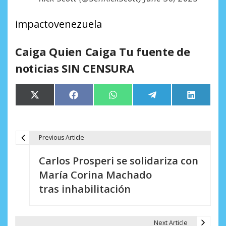
impactovenezuela
Caiga Quien Caiga Tu fuente de
noticias SIN CENSURA
Compartir
Compartir
Compartir
Compartir
Comparti
X
Facebook
WhatsApp
Telegram
LinkedIn
en
en
en
en
en
(Twitter)
Previous Article
N
Carlos Prosperi se solidariza con
a
María Corina Machado
v
tras inhabilitación
e
g
Next Article