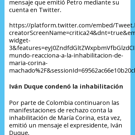
mensaje que emitió Petro mediante su
cuenta en Twitter.
https://platform.twitter.com/embed/Tweet.
creatorScreenName=critica24&dnt=true&em
widget-
3&features=eyJ0ZndfdGltZWxpbmVfbGlzdC
mundo-reacciona-a-la-inhabilitacion-de-
maria-corina-
machado%2F&sessionId=69562ac66e10b20cb
Iván Duque condenó la inhabilitación
Por parte de Colombia continuaron las
manifestaciones de rechazo conta la
inhabilitación de María Corina, esta vez,
emitió un mensaje el expresidente, Iván
Duque.