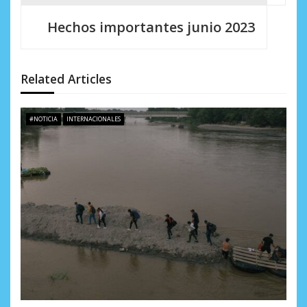
a
Hechos importantes junio 2023
c
i
Related Articles
ó
n
#NOTICIA
INTERNACIONALES
d
e
e
n
t
r
a