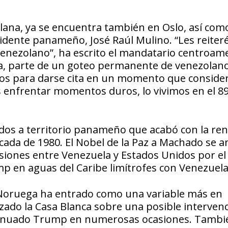
olana, ya se encuentra también en Oslo, así com
dente panameño, José Raúl Mulino. “Les reiteré
venezolano”, ha escrito el mandatario centroam
da, parte de un goteo permanente de venezolano
ros para darse cita en un momento que conside
 enfrentar momentos duros, lo vivimos en el 89
idos a territorio panameño que acabó con la ren
écada de 1980. El Nobel de la Paz a Machado se 
nsiones entre Venezuela y Estados Unidos por el
p en aguas del Caribe limítrofes con Venezuela
 a Noruega ha entrado como una variable más en
zado la Casa Blanca sobre una posible interven
sinuado Trump en numerosas ocasiones. Tambi