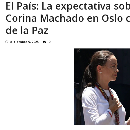
El País: La expectativa so
En 8 meses «876 horas de apagones» El de
Corina Machado en Oslo c
de la Paz
diciembre 9, 2025
0