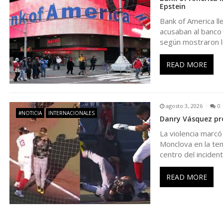
d
Epstein
Bank of America l
e
acusaban al banco 
según mostraron l
e
READ MORE
n
t
agosto 3, 2026
0
#NOTICIA
INTERNACIONALES
Danry Vásquez pro
r
La violencia marcó
Monclova en la te
centro del inciden
a
READ MORE
d
a