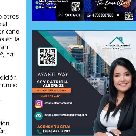
o otros
 el
ericano
s en la
ran
?, ha
dición
anunció
.
ción
én