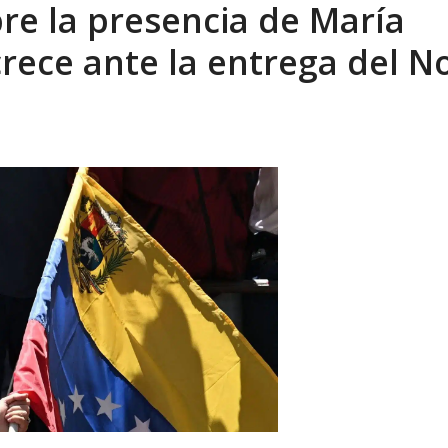
bre la presencia de María
sbastador costo del colapso eléctrico en...
AGOSTO 7, 2026
rece ante la entrega del N