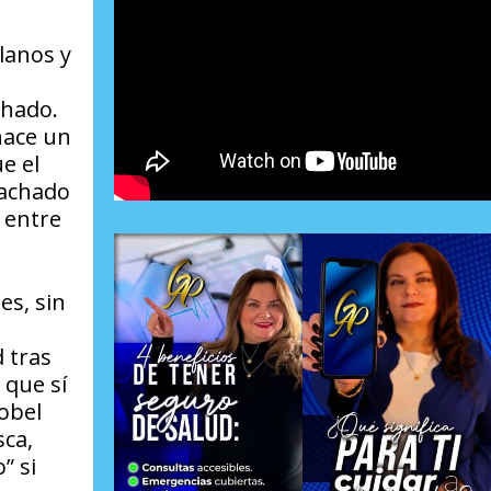
lanos y
chado.
 hace un
e el
Machado
 entre
es, sin
 tras
 que sí
Nobel
sca,
” si