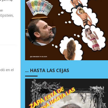
ue
 Epstein,
… HASTA LAS CEJAS
dó en el