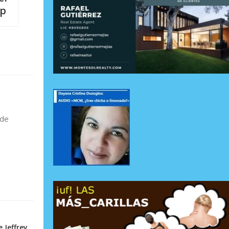
mp
 de
 Jeffrey