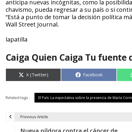
anticipa nuevas incógnitas, como la posibilid
chavismo, pueda regresar a su país o si conti
“Está a punto de tomar la decisión política m
Wall Street Journal.
lapatilla
Caiga Quien Caiga Tu fuente 
Compartir
Compartir
X (Twitter)
Facebook
en
en
Related tags :
El País: La expectativa sobre la presencia de María Cor
Previous Article
N
Nueva píldora contra el cáncer de