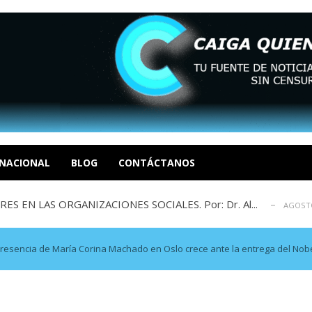
sbastador costo del colapso eléctrico en...
AGOSTO 7, 2026
idad? Por Dayana Cristina Duzoglou L.
AGOSTO 6, 2026
xcusas, apagones y promesas incumplidas...
NACIONAL
BLOG
CONTÁCTANOS
AGOSTO 6, 2026
 EN LAS ORGANIZACIONES SOCIALES. Por: Dr. Al...
AGOSTO
negociación en la política: distinc...
AGOSTO 7, 2026
sbastador costo del colapso eléctrico en...
AGOSTO 7, 2026
idad? Por Dayana Cristina Duzoglou L.
AGOSTO 6, 2026
 presencia de María Corina Machado en Oslo crece ante la entrega del Nobe
xcusas, apagones y promesas incumplidas...
AGOSTO 6, 2026
 EN LAS ORGANIZACIONES SOCIALES. Por: Dr. Al...
AGOSTO
negociación en la política: distinc...
AGOSTO 7, 2026