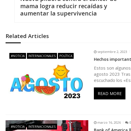
a
mama logra reducir recaídas y
aumentar la supervivencia
v
e
Related Articles
g
septiembre 2, 2023
#NOTICIA
INTERNACIONALES
POLÍTICA
Hechos important
a
Estos son algunos
agosto 2023 Tras l
c
escuchado los «Est
i
READ MORE
ó
n
marzo 16, 2026
#NOTICIA
INTERNACIONALES
Bank of America l