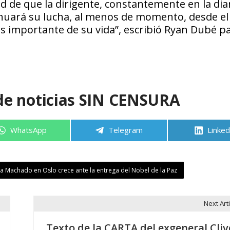
ad de que la dirigente, constantemente en la dia
nuará su lucha, al menos de momento, desde el e
ás importante de su vida”, escribió Ryan Dubé p
de noticias SIN CENSURA
Compartir
Compartir
Compa
WhatsApp
Telegram
Linked
en
en
en
ina Machado en Oslo crece ante la entrega del Nobel de la Paz
Next Arti
Texto de la CARTA del exgeneral Cliv