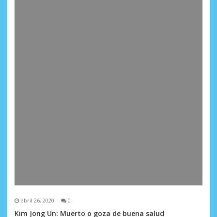
r
a
d
a
s
abril 26, 2020
0
Kim Jong Un: Muerto o goza de buena salud