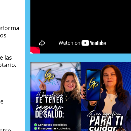
 reforma
los
e las
tario.
de
etro