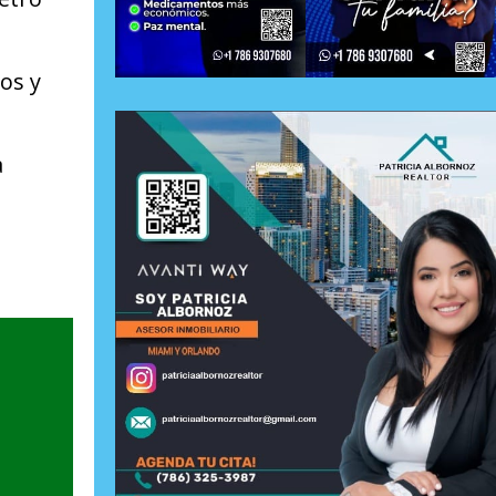
os y
a