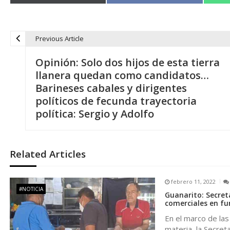
Previous Article
N
Opinión: Solo dos hijos de esta tierra
a
llanera quedan como candidatos…
Barineses cabales y dirigentes
v
políticos de fecunda trayectoria
política: Sergio y Adolfo
e
g
Related Articles
a
febrero 11, 2022
#NOTICIA
Guanarito: Secreta
c
comerciales en fu
En el marco de la
materia, la Secreta