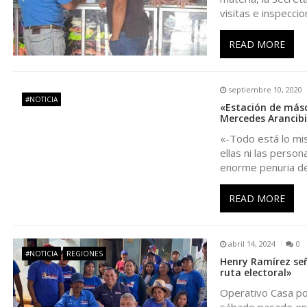
i
visitas e inspeccio
ó
READ MORE
n
septiembre 10, 2020
d
#NOTICIA
«Estación de másca
Mercedes Arancib
e
«-Todo está lo mis
ellas ni las pers
e
enorme penuria d
n
READ MORE
t
abril 14, 2024
0
#NOTICIA
REGIONES
Henry Ramírez señ
r
ruta electoral»
Operativo Casa por