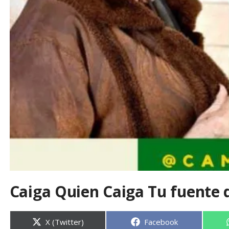
Caiga Quien Caiga Tu fuente 
Compartir
Compartir
X (Twitter)
Facebook
en
en