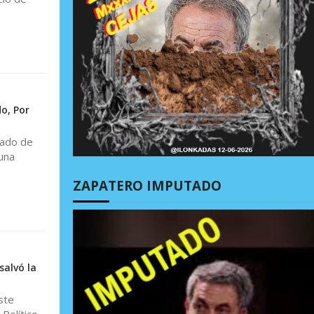
o, Por
cado de
una
ZAPATERO IMPUTADO
salvó la
ste