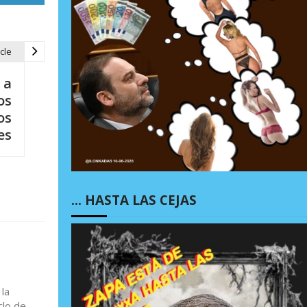
cle
 a
os
os
es
… HASTA LAS CEJAS
la
clo de