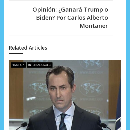
a
Opinión: ¿Ganará Trump o
c
Biden? Por Carlos Alberto
i
Montaner
ó
n
Related Articles
d
e
#NOTICIA
INTERNACIONALES
e
n
t
r
a