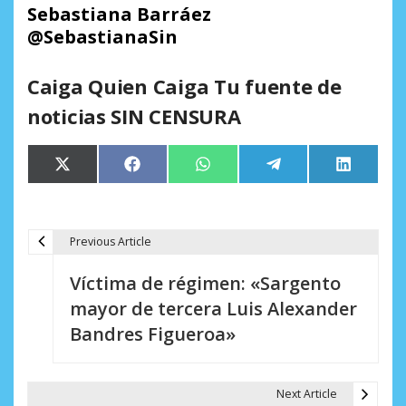
Sebastiana Barráez
@SebastianaSin
Caiga Quien Caiga Tu fuente de
noticias SIN CENSURA
Compartir
Compartir
Compartir
Compartir
Comparti
X
Facebook
WhatsApp
Telegram
LinkedIn
en
en
en
en
en
(Twitter)
Previous Article
N
Víctima de régimen: «Sargento
a
mayor de tercera Luis Alexander
v
Bandres Figueroa»
e
g
Next Article