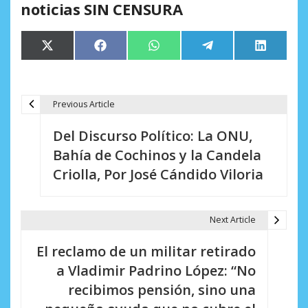
noticias SIN CENSURA
Compartir
Compartir
Compartir
Compartir
Comparti
X
Facebook
WhatsApp
Telegram
LinkedIn
en
en
en
en
en
(Twitter)
Previous Article
N
Del Discurso Político: La ONU,
a
Bahía de Cochinos y la Candela
v
Criolla, Por José Cándido Viloria
e
g
Next Article
a
El reclamo de un militar retirado
c
a Vladimir Padrino López: “No
i
recibimos pensión, sino una