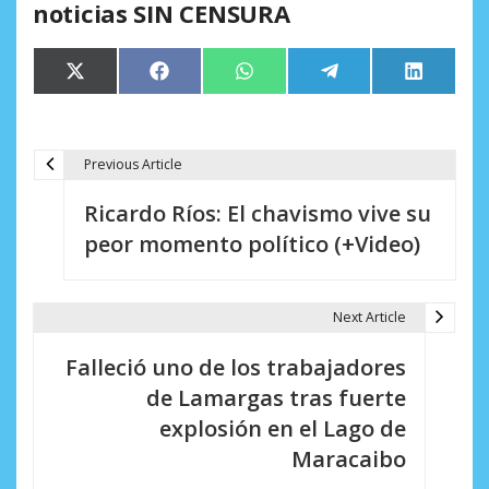
noticias SIN CENSURA
Compartir
Compartir
Compartir
Compartir
Comparti
X
Facebook
WhatsApp
Telegram
LinkedIn
en
en
en
en
en
(Twitter)
Previous Article
N
Ricardo Ríos: El chavismo vive su
a
peor momento político (+Video)
v
e
Next Article
g
Falleció uno de los trabajadores
a
de Lamargas tras fuerte
c
explosión en el Lago de
i
Maracaibo