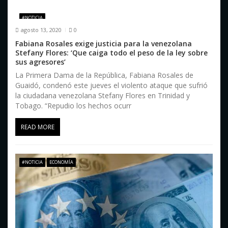
d
#NOTICIA
agosto 13, 2020
0
e
Fabiana Rosales exige justicia para la venezolana
e
Stefany Flores: ‘Que caiga todo el peso de la ley sobre
sus agresores’
n
La Primera Dama de la República, Fabiana Rosales de
Guaidó, condenó este jueves el violento ataque que sufrió
t
la ciudadana venezolana Stefany Flores en Trinidad y
Tobago. “Repudio los hechos ocurr
r
a
READ MORE
d
a
#NOTICIA
ECONOMÍA
s