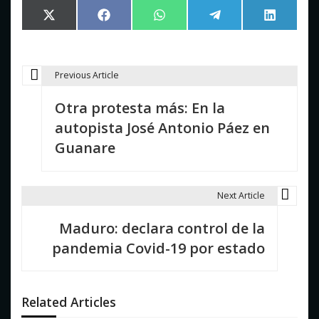
Compartir
Compartir
Compartir
Compartir
Comparti
X
Facebook
WhatsApp
Telegram
LinkedIn
en
en
en
en
en
(Twitter)
Previous Article
N
Otra protesta más: En la
a
autopista José Antonio Páez en
v
Guanare
e
g
Next Article
a
Maduro: declara control de la
c
pandemia Covid-19 por estado
i
ó
Related Articles
n