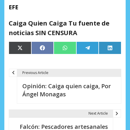
EFE
Caiga Quien Caiga Tu fuente de
noticias SIN CENSURA
Compartir
Compartir
Compartir
Compartir
Comparti
X
Facebook
WhatsApp
Telegram
LinkedIn
en
en
en
en
en
(Twitter)
Previous Article
N
Opinión: Caiga quien caiga, Por
a
Ángel Monagas
v
e
Next Article
g
Falcón: Pescadores artesanales