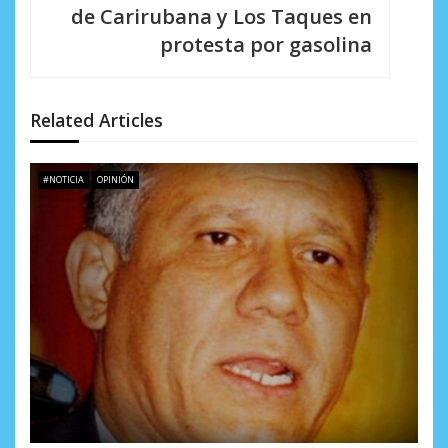
a
de Carirubana y Los Taques en
c
protesta por gasolina
i
ó
Related Articles
n
d
#NOTICIA
OPINIÓN
e
e
n
t
r
a
d