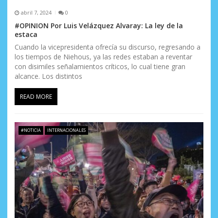
a
abril 7, 2024
0
s
#OPINION Por Luis Velázquez Alvaray: La ley de la
estaca
Cuando la vicepresidenta ofrecía su discurso, regresando a
los tiempos de Niehous, ya las redes estaban a reventar
con disimiles señalamientos críticos, lo cual tiene gran
alcance. Los distintos
READ MORE
#NOTICIA
INTERNACIONALES