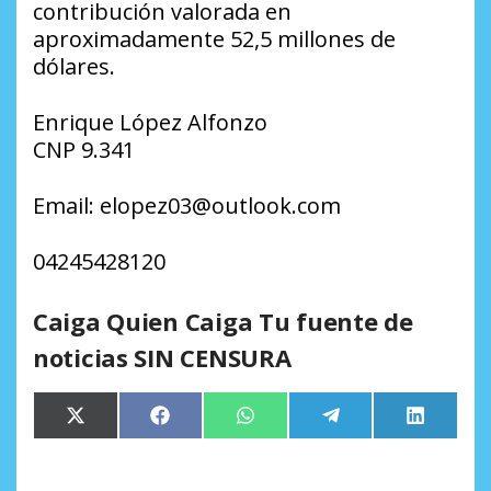
contribución valorada en
aproximadamente 52,5 millones de
dólares.
Enrique López Alfonzo
CNP 9.341
Email: elopez03@outlook.com
04245428120
Caiga Quien Caiga Tu fuente de
noticias SIN CENSURA
Compartir
Compartir
Compartir
Compartir
Comparti
X
Facebook
WhatsApp
Telegram
LinkedIn
en
en
en
en
en
(Twitter)