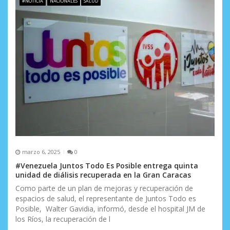
#NOTICIA
NACIONALES
SALUD
e
n
t
r
a
d
a
s
marzo 6, 2025
0
#Venezuela Juntos Todo Es Posible entrega quinta
unidad de diálisis recuperada en la Gran Caracas
Como parte de un plan de mejoras y recuperación de
espacios de salud, el representante de Juntos Todo es
Posible, Walter Gavidia, informó, desde el hospital JM de
los Ríos, la recuperación de l