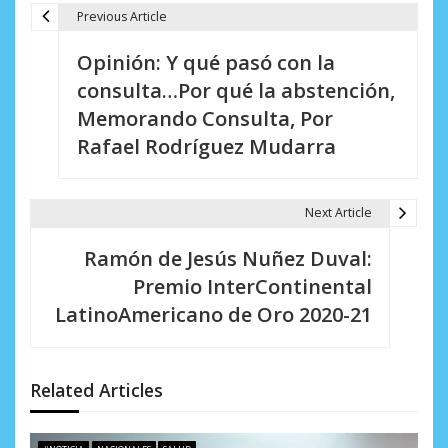
Previous Article
N
Opinión: Y qué pasó con la
a
consulta…Por qué la abstención,
v
Memorando Consulta, Por
e
Rafael Rodríguez Mudarra
g
a
Next Article
c
Ramón de Jesús Nuñez Duval:
i
Premio InterContinental
LatinoAmericano de Oro 2020-21
ó
n
d
Related Articles
e