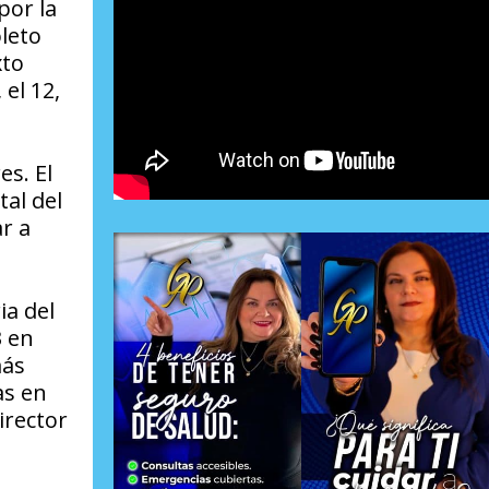
por la
leto
xto
el 12,
es. El
tal del
r a
ia del
3 en
más
as en
irector