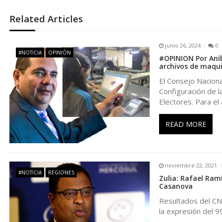
g
Related Articles
a
junio 26, 2024
0
#NOTICIA
OPINIÓN
#OPINION Por Aníb
c
archivos de maqu
El Consejo Naciona
i
Configuración de l
Electores. Para el 
ó
READ MORE
n
d
noviembre 22, 2021
#NOTICIA
REGIONES
Zulia: Rafael Ramí
e
Casanova
Resultados del CNE
e
la expresión del 9