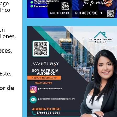
pago
inco
en
llones.
eces,
Este.
or de