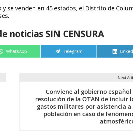
y se venden en 45 estados, el Distrito de Colum
ses.
de noticias SIN CENSURA
Compartir
Compartir
Compa
WhatsApp
Telegram
Linked
en
en
en
Next Arti
Conviene al gobierno español 
resolución de la OTAN de incluir l
gastos militares por asistencia a 
población en caso de fenómen
atmosféric