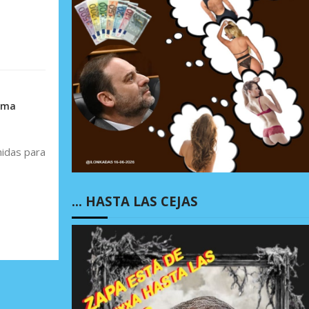
ama
nidas para
… HASTA LAS CEJAS