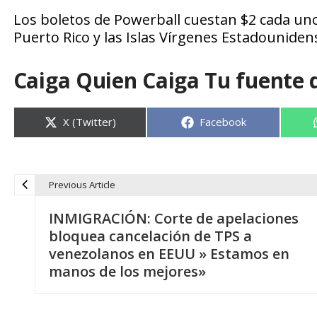
Los boletos de Powerball cuestan $2 cada uno 
Puerto Rico y las Islas Vírgenes Estadouniden
Caiga Quien Caiga Tu fuente 
Compartir
Compartir
X (Twitter)
Facebook
en
en
Previous Article
N
INMIGRACIÓN: Corte de apelaciones
a
bloquea cancelación de TPS a
venezolanos en EEUU » Estamos en
v
manos de los mejores»
e