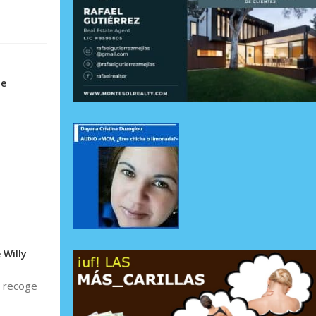
de
 Willy
o recoge