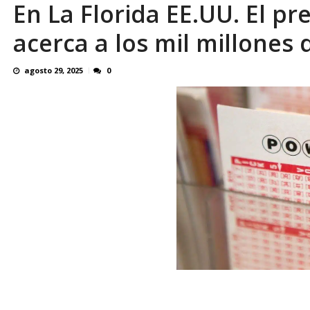
En La Florida EE.UU. El p
Familiares realizaron nueva vigilia en El Rod
acerca a los mil millones 
agosto 29, 2025
0