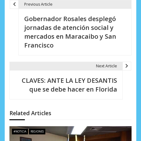
Previous Article
N
Gobernador Rosales desplegó
a
jornadas de atención social y
v
mercados en Maracaibo y San
e
Francisco
g
a
Next Article
c
CLAVES: ANTE LA LEY DESANTIS
i
que se debe hacer en Florida
ó
n
Related Articles
d
e
#NOTICIA
REGIONES