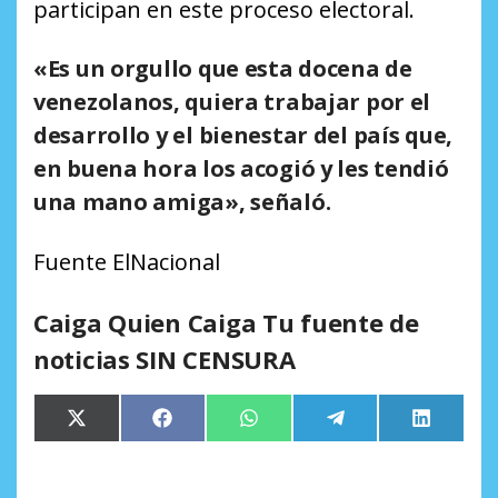
participan en este proceso electoral.
«Es un orgullo que esta docena de
venezolanos, quiera trabajar por el
desarrollo y el bienestar del país que,
en buena hora los acogió y les tendió
una mano amiga», señaló.
Fuente ElNacional
Caiga Quien Caiga Tu fuente de
noticias SIN CENSURA
Compartir
Compartir
Compartir
Compartir
Comparti
X
Facebook
WhatsApp
Telegram
LinkedIn
en
en
en
en
en
(Twitter)