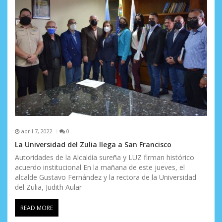
e
n
t
r
a
d
a
s
abril 7, 2022
0
La Universidad del Zulia llega a San Francisco
Autoridades de la Alcaldía sureña y LUZ firman histórico
acuerdo institucional En la mañana de este jueves, el
alcalde Gustavo Fernández y la rectora de la Universidad
del Zulia, Judith Aular
READ MORE