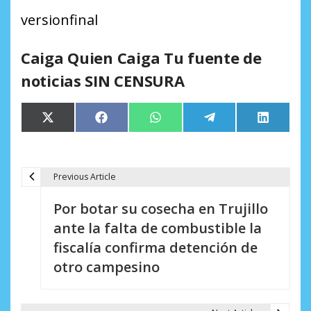
versionfinal
Caiga Quien Caiga Tu fuente de
noticias SIN CENSURA
Compartir
Compartir
Compartir
Compartir
Comparti
X
Facebook
WhatsApp
Telegram
LinkedIn
en
en
en
en
en
(Twitter)
Previous Article
N
Por botar su cosecha en Trujillo
a
ante la falta de combustible la
v
fiscalía confirma detención de
e
otro campesino
g