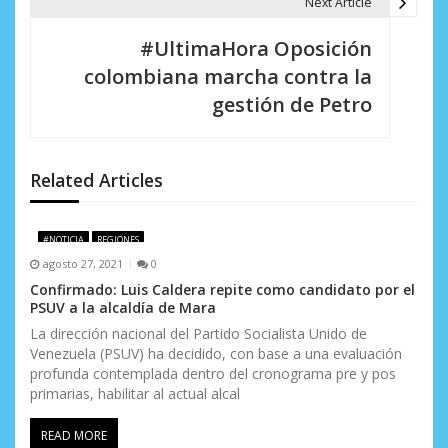
a
Next Article
c
#UltimaHora Oposición
i
colombiana marcha contra la
gestión de Petro
ó
n
d
Related Articles
e
#NOTICIA
REGIONES
e
agosto 27, 2021
0
n
Confirmado: Luis Caldera repite como candidato por el
PSUV a la alcaldía de Mara
t
La dirección nacional del Partido Socialista Unido de
Venezuela (PSUV) ha decidido, con base a una evaluación
r
profunda contemplada dentro del cronograma pre y pos
a
primarias, habilitar al actual alcal
d
READ MORE