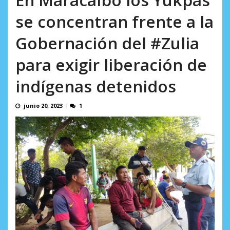
incumplidas...
AGOSTO 6, 2026
se concentran frente a la
Gobernación del #Zulia
para exigir liberación de
indígenas detenidos
junio 20, 2023
1