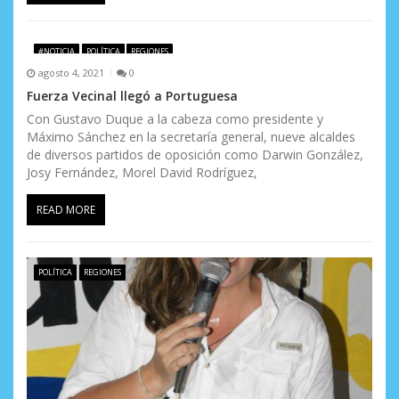
a
s
#NOTICIA
POLÍTICA
REGIONES
agosto 4, 2021
0
Fuerza Vecinal llegó a Portuguesa
Con Gustavo Duque a la cabeza como presidente y
Máximo Sánchez en la secretaría general, nueve alcaldes
de diversos partidos de oposición como Darwin González,
Josy Fernández, Morel David Rodríguez,
READ MORE
POLÍTICA
REGIONES