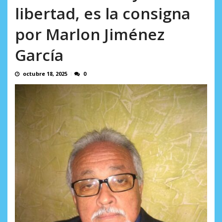
Minister...
libertad, es la consigna
AGOSTO 6, 2026
por Marlon Jiménez
García
octubre 18, 2025
0