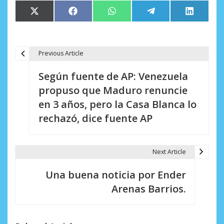
Compartir
Compartir
Compartir
Compartir
Comparti
X
Facebook
WhatsApp
Telegram
LinkedIn
en
en
en
en
en
(Twitter)
Previous Article
N
Según fuente de AP: Venezuela
a
propuso que Maduro renuncie
v
en 3 años, pero la Casa Blanca lo
e
rechazó, dice fuente AP
g
a
Next Article
c
Una buena noticia por Ender
i
Arenas Barrios.
ó