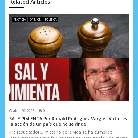
n
Related Articles
d
e
#NOTICIA
OPINIÓN
POLÍTICA
e
n
t
r
a
d
a
s
abril 20, 2025
0
SAL Y PIMIENTA Por Ronald Rodríguez Vargas: Votar es
la acción de un país que no se rinde
¡Ha resucitado! El misterio de la vida se ha cumplido.