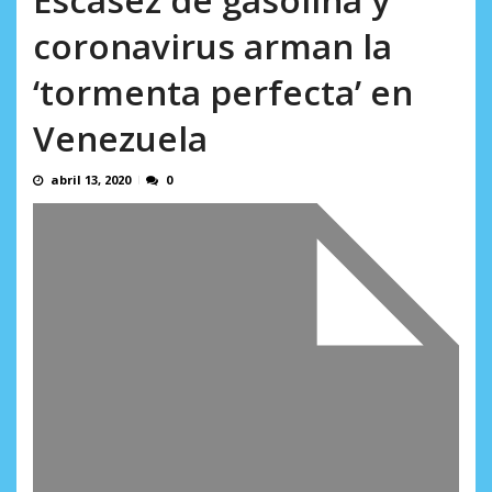
Minister...
AGOSTO 6, 2026
coronavirus arman la
‘tormenta perfecta’ en
Venezuela
abril 13, 2020
0