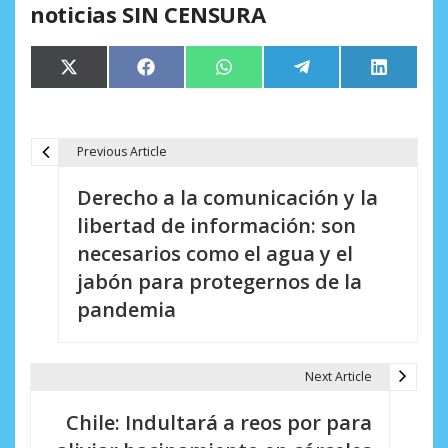
noticias SIN CENSURA
Compartir
Compartir
Compartir
Compartir
Comparti
X
Facebook
WhatsApp
Telegram
LinkedIn
en
en
en
en
en
(Twitter)
Previous Article
N
Derecho a la comunicación y la
a
libertad de información: son
v
necesarios como el agua y el
e
jabón para protegernos de la
pandemia
g
a
Next Article
c
i
Chile: Indultará a reos por para