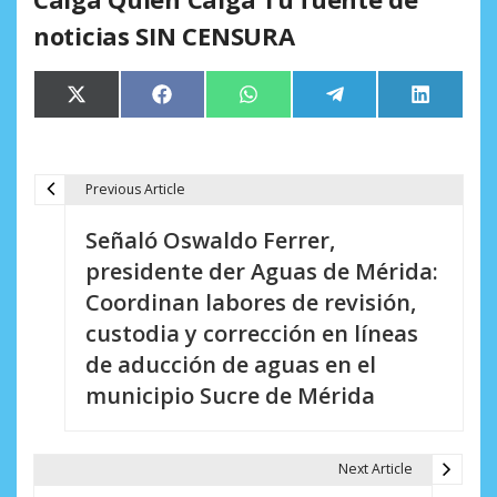
noticias SIN CENSURA
Compartir
Compartir
Compartir
Compartir
Comparti
X
Facebook
WhatsApp
Telegram
LinkedIn
en
en
en
en
en
(Twitter)
Previous Article
N
Señaló Oswaldo Ferrer,
a
presidente der Aguas de Mérida:
v
Coordinan labores de revisión,
e
custodia y corrección en líneas
de aducción de aguas en el
g
municipio Sucre de Mérida
a
c
Next Article
i