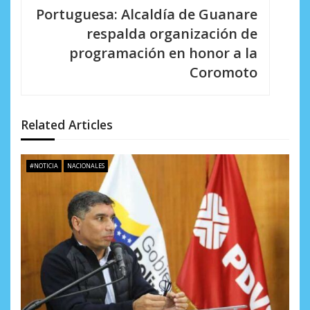
Portuguesa: Alcaldía de Guanare
ó
respalda organización de
n
programación en honor a la
d
Coromoto
e
e
Related Articles
n
t
#NOTICIA
NACIONALES
r
a
d
a
s