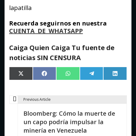
lapatilla
Recuerda seguirnos en nuestra
CUENTA DE WHATSAPP
Caiga Quien Caiga Tu fuente de
noticias SIN CENSURA
Compartir
Compartir
Compartir
Compartir
Comparti
X
Facebook
WhatsApp
Telegram
LinkedIn
en
en
en
en
en
(Twitter)
Previous Article
N
Bloomberg: Cómo la muerte de
a
un capo podría impulsar la
v
minería en Venezuela