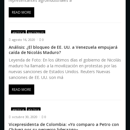
representantes agroindustriales a
a
READ MORE
d
a
#NOTICIA
NACIONALES
s
agosto 16, 2020
0
Análisis: ¿El bloqueo de EE. UU. a Venezuela empujará
caída de Nicolás Maduro?
Leyenda de Foto: En los últimos días el gobierno de Nicolás
maduro ha llamado a la movilización en protestas por las
nuevas sanciones de Estados Unidos. Reuters Nuevas
sanciones de EE. UU. son má
READ MORE
#NOTICIA
POLÍTICA
octubre 30, 2020
0
Vicepresidenta de Colombia: «Yo comparo a Petro con
Chávez por su perverso liderazgo»