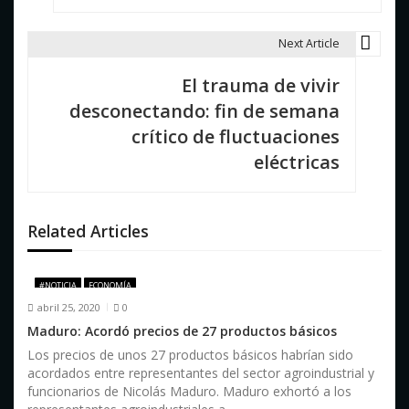
e
g
Next Article
a
El trauma de vivir
c
desconectando: fin de semana
i
crítico de fluctuaciones
eléctricas
ó
n
d
Related Articles
e
#NOTICIA
ECONOMÍA
e
abril 25, 2020
0
n
Maduro: Acordó precios de 27 productos básicos
Los precios de unos 27 productos básicos habrían sido
t
acordados entre representantes del sector agroindustrial y
funcionarios de Nicolás Maduro. Maduro exhortó a los
r