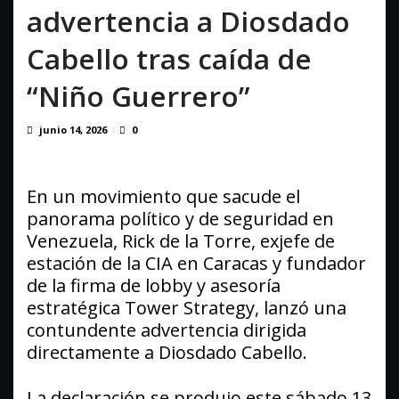
Binance despliega su tarjeta en Venezuela en un mercado
advertencia a Diosdado
impulsado por el auge de...
agosto 6, 2026
Cabello tras caída de
“Niño Guerrero”
junio 14, 2026
0
En un movimiento que sacude el
panorama político y de seguridad en
Venezuela, Rick de la Torre, exjefe de
estación de la CIA en Caracas y fundador
de la firma de lobby y asesoría
estratégica Tower Strategy, lanzó una
contundente advertencia dirigida
directamente a Diosdado Cabello.
La declaración se produjo este sábado 13