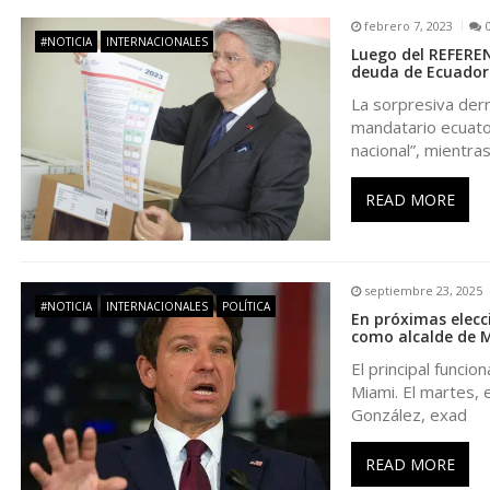
febrero 7, 2023
a
#NOTICIA
INTERNACIONALES
Luego del REFEREN
deuda de Ecuador
c
La sorpresiva derr
mandatario ecuator
i
nacional”, mientras
ó
READ MORE
n
septiembre 23, 2025
d
#NOTICIA
INTERNACIONALES
POLÍTICA
En próximas elecc
como alcalde de 
e
El principal funcio
Miami. El martes, 
González, exad
e
READ MORE
n