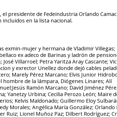
d, el presidente de Fedeindustria Orlando Camac
incluidos en la lista nacional.
gas exmin-mujer y hermana de Vladimir Villegas;
bellaco ex adeco de Barinas y ladrón de pensio
osé Villarroel; Petra Yaritza Aray Cascante; Vic
ion y exrector Unellez donde dejó cables pelad
o; Marely Pérez Marcano; Elvis Junior Hidrobo
el hombre de la lámpara, Diógenes Linares; Alí
muel;Jesús Ramón Marcano; David Jiménez Pérez
a; Yanetzy Urbina; Cecilia Perozo León; Maire de
erios; Kelvis Maldonado; Guillermo Eloy Sulbará
edy Morales; Angélica María González; Orlando 
er Ruiz; Lionel Muñoz Paz; Dilbert Rodríguez; C