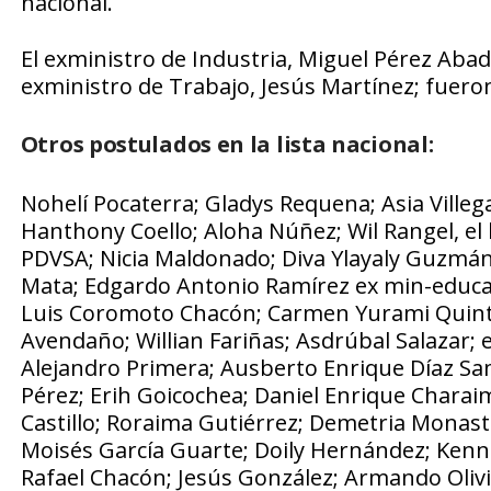
nacional.
El exministro de Industria, Miguel Pérez Aba
exministro de Trabajo, Jesús Martínez; fueron 
Otros postulados en la lista nacional:
Nohelí Pocaterra; Gladys Requena; Asia Ville
Hanthony Coello; Aloha Núñez; Wil Rangel, el 
PDVSA; Nicia Maldonado; Diva Ylayaly Guzmán; J
Mata; Edgardo Antonio Ramírez ex min-educac
Luis Coromoto Chacón; Carmen Yurami Quinter
Avendaño; Willian Fariñas; Asdrúbal Salazar; 
Alejandro Primera; Ausberto Enrique Díaz Sa
Pérez; Erih Goicochea; Daniel Enrique Charaim
Castillo; Roraima Gutiérrez; Demetria Monast
Moisés García Guarte; Doily Hernández; Kenn
Rafael Chacón; Jesús González; Armando Olivi