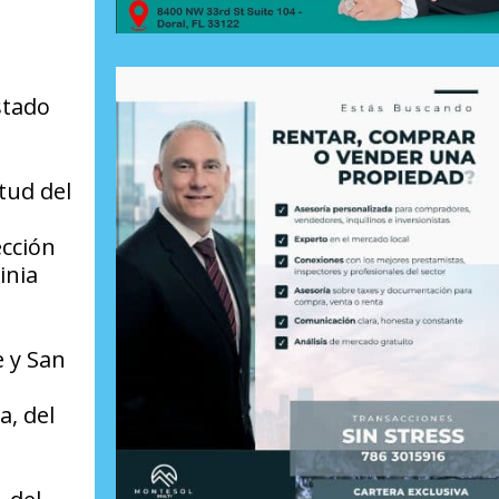
stado
tud del
ección
inia
e y San
, del