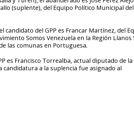
salía y Turén), el abanderado es José Pérez Alejo
llo (suplente), del Equipo Político Municipal de
) el candidato del GPP es Francar Martínez, del E
Movimiento Somos Venezuela en la Región Llanos 
 de las comunas en Portuguesa.
GPP es Francisco Torrealba, actual diputado de la
a candidatura a la suplencia fue asignado al