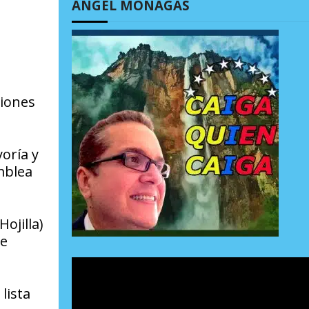
ÁNGEL MONAGAS
ciones
oría y
mblea
ojilla)
te
lista