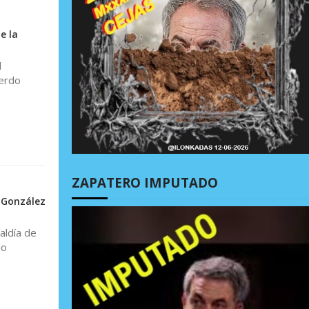
e la
l
uerdo
ZAPATERO IMPUTADO
o González
aldía de
io