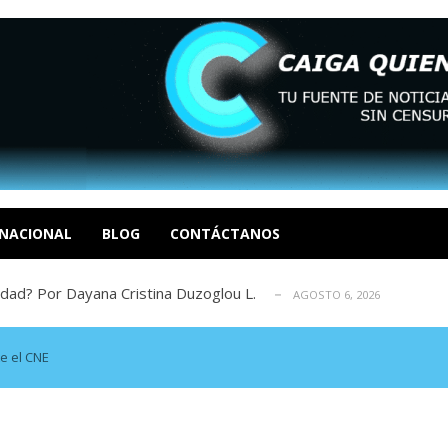
tica de derechos humanos en el Minister...
AGOSTO 6, 2026
 en un mercado impulsado por el auge de...
AGOSTO 6, 2026
o en La Guaira que hasta ahora no había ...
NACIONAL
BLOG
CONTÁCTANOS
AGOSTO 6, 2026
idad? Por Dayana Cristina Duzoglou L.
AGOSTO 6, 2026
xcusas, apagones y promesas incumplidas...
AGOSTO 6, 2026
tica de derechos humanos en el Minister...
AGOSTO 6, 2026
 en un mercado impulsado por el auge de...
AGOSTO 6, 2026
e el CNE
o en La Guaira que hasta ahora no había ...
AGOSTO 6, 2026
idad? Por Dayana Cristina Duzoglou L.
AGOSTO 6, 2026
xcusas, apagones y promesas incumplidas...
AGOSTO 6, 2026