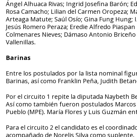
Ángel Alhuaca Rivas; Ingrid Josefina Barón; E
Rosa Camacho; Lilian del Carmen Oropeza; Mar
Arteaga Matute; Saúl Osío; Gina Fung Hung; I
Jesús Romero Peraza; Eredie Alfredo Piaspan 
Colmenares Nieves; Dámaso Antonio Briceño 
Vallenillas.
Barinas
Entre los postulados por la lista nominal figu
Barinas, así como Franklin Peña, Judith Betanc
Por el circuito 1 repite la diputada Naybeth 
Así como también fueron postulados Marcos D
Pueblo (MPE). María Flores y Luis Guzmán en
Para el circuito 2 el candidato es el coordin
acompañado de Norelis Silva como suplente.