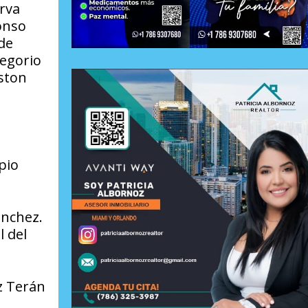
irva
onso
de
regorio
ston
pio
ánchez.
 del
ez Terán