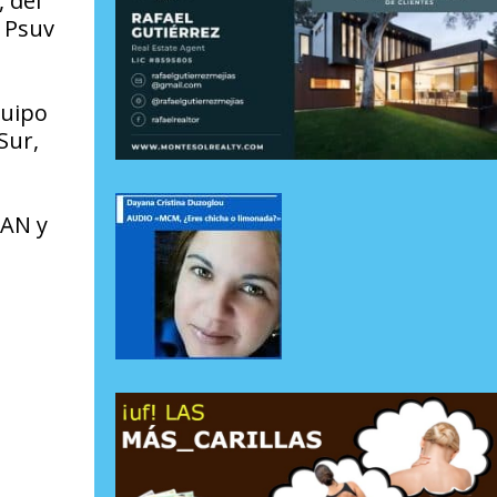
, del
l Psuv
quipo
Sur,
 AN y