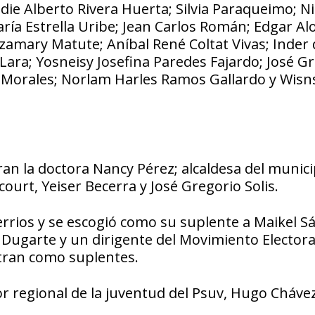
ddie Alberto Rivera Huerta; Silvia Paraqueimo; N
ía Estrella Uribe; Jean Carlos Román; Edgar Al
zamary Matute; Aníbal René Coltat Vivas; Inder 
Lara; Yosneisy Josefina Paredes Fajardo; José G
Morales; Norlam Harles Ramos Gallardo y Wisn
ran la doctora Nancy Pérez; alcaldesa del munici
ourt, Yeiser Becerra y José Gregorio Solis.
Berrios y se escogió como su suplente a Maikel S
ugarte y un dirigente del Movimiento Electoral
tran como suplentes.
ador regional de la juventud del Psuv, Hugo Cháv