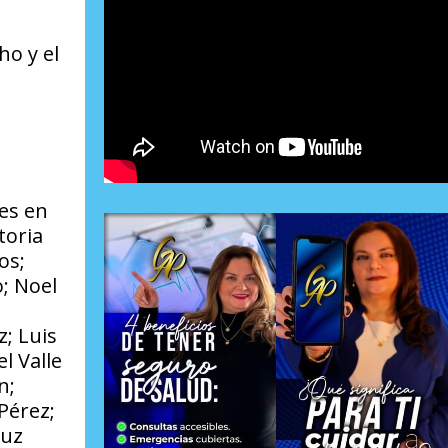
ho y el
nes en
toria
os;
; Noel
; Luis
l Valle
n;
Pérez;
ruz