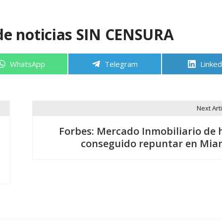
de noticias SIN CENSURA
Compartir
Compartir
Compa
WhatsApp
Telegram
Linked
en
en
en
Next Arti
Forbes: Mercado Inmobiliario de 
conseguido repuntar en Mia