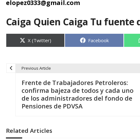
elopez0333@gmail.com
Caiga Quien Caiga Tu fuente 
Compartir
Compartir
X (Twitter)
Facebook
en
en
Previous Article
N
Frente de Trabajadores Petroleros:
a
confirma bajeza de todos y cada uno
de los administradores del fondo de
v
Pensiones de PDVSA
e
Related Articles
g