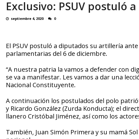
Exclusivo: PSUV postuló a
OVP denunció 15 años de violación sistemá
septiembre 4, 2020
0
El PSUV postuló a diputados su artillería ante
parlamentarias del 6 de diciembre.
“A nuestra patria la vamos a defender con dig
se va a manifestar. Les vamos a dar una lecci
Nacional Constituyente.
A continuación los postulados del polo patrióti
y Ricardo González (Zurda Konducta); el direc
llanero Cristóbal Jiménez, así como los actor
También, Juan Simón Primera y su mamá Sol M