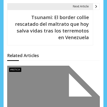
a
Next Article
c
Tsunami: El border collie
i
rescatado del maltrato que hoy
salva vidas tras los terremotos
ó
en Venezuela
n
d
Related Articles
e
e
#NOTICIA
n
t
r
a