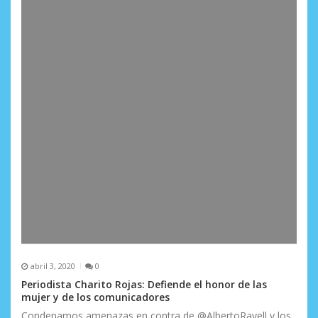
d
a
s
abril 3, 2020
0
Periodista Charito Rojas: Defiende el honor de las
mujer y de los comunicadores
Condenamos amenazas en contra de @AlbertoRavell y los