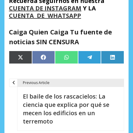
Recuerda seguirnos en nuestra
CUENTA DE INSTAGRAM
Y LA
CUENTA DE WHATSAPP
Caiga Quien Caiga Tu fuente de
noticias SIN CENSURA
Compartir
Compartir
Compartir
Compartir
Comparti
X
Facebook
WhatsApp
Telegram
LinkedIn
en
en
en
en
en
(Twitter)
Previous Article
N
El baile de los rascacielos: La
a
ciencia que explica por qué se
v
mecen los edificios en un
e
terremoto
g