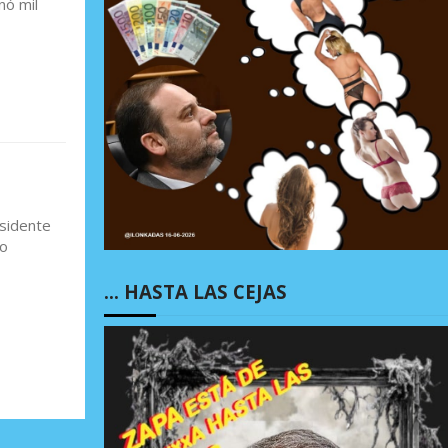
nó mil
esidente
to
… HASTA LAS CEJAS