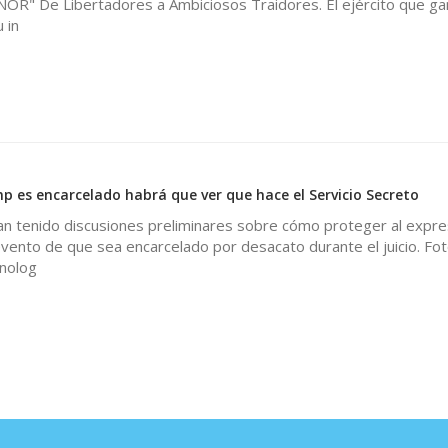
" De Libertadores a Ambiciosos Traidores. El ejército que ga
 in
p es encarcelado habrá que ver que hace el Servicio Secreto
han tenido discusiones preliminares sobre cómo proteger al expr
vento de que sea encarcelado por desacato durante el juicio. Fo
cnolog