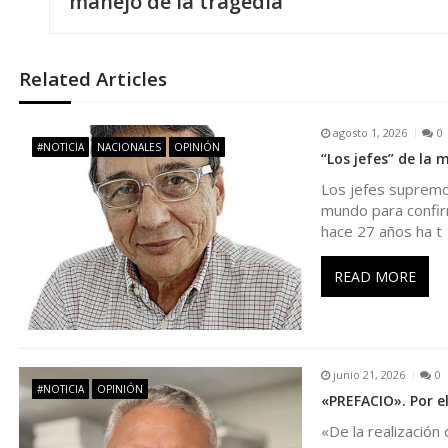
manejo de la tragedia
v
e
Related Articles
g
agosto 1, 2026
0
#NOTICIA
NACIONALES
OPINIÓN
“Los jefes” de la 
a
Los jefes supremos
mundo para confir
c
hace 27 años ha t
i
READ MORE
ó
n
junio 21, 2026
0
#NOTICIA
OPINIÓN
«PREFACIO». Por el
d
«De la realizació