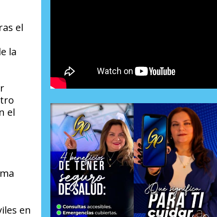
ras el
e la
r
atro
n el
orma
iles en