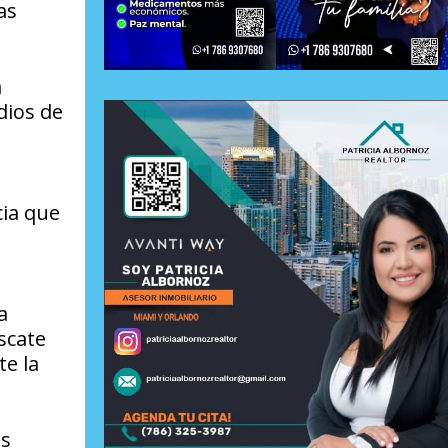
as
a
dios de
cia que
a
scate
te la
os