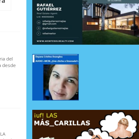
ra
ia del
na desde
"LA