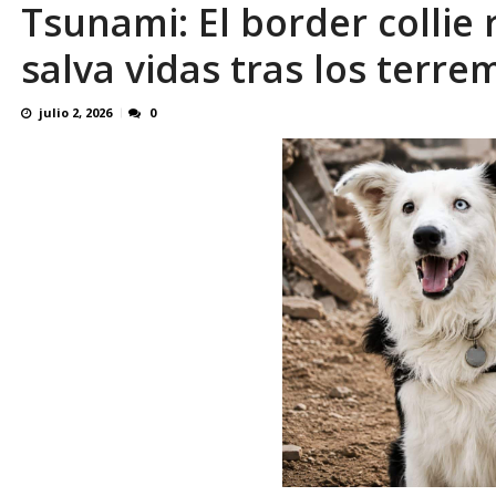
Tsunami: El border collie
Reino Unido dejará millonaria donación médi
salva vidas tras los terr
julio 2, 2026
0