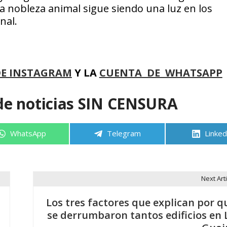
a nobleza animal sigue siendo una luz en los
nal.
DE INSTAGRAM
Y LA
CUENTA DE WHATSAPP
de noticias SIN CENSURA
Compartir
Compartir
Compa
WhatsApp
Telegram
Linked
en
en
en
Next Arti
Los tres factores que explican por q
se derrumbaron tantos edificios en 