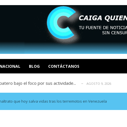
ca en Venezuela tras finalizar su mis...
AGOSTO 9, 2026
dar fondos para afectados por los terr...
AGOSTO 9, 2026
ia deja un policía muerto
NACIONAL
BLOG
CONTÁCTANOS
AGOSTO 9, 2026
atero bajo el foco por sus actividade...
AGOSTO 9, 2026
ció las secuelas que deja la prisión ...
AGOSTO 9, 2026
ca en Venezuela tras finalizar su mis...
AGOSTO 9, 2026
dar fondos para afectados por los terr...
AGOSTO 9, 2026
 maltrato que hoy salva vidas tras los terremotos en Venezuela
ia deja un policía muerto
AGOSTO 9, 2026
atero bajo el foco por sus actividade...
AGOSTO 9, 2026
ció las secuelas que deja la prisión ...
AGOSTO 9, 2026