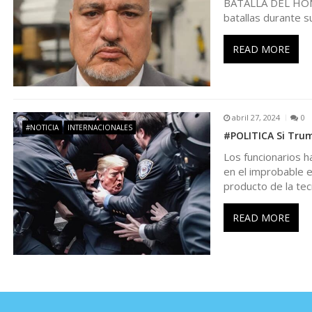
BATALLA DEL HONOR
e
batallas durante su
e
READ MORE
n
t
abril 27, 2024
0
#NOTICIA
INTERNACIONALES
#POLITICA Si Trum
r
Los funcionarios 
en el improbable e
producto de la te
a
READ MORE
d
a
s