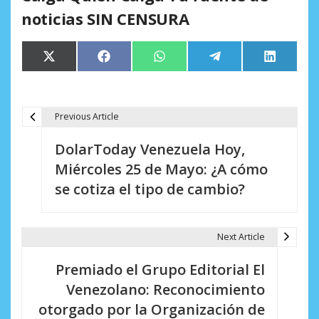
noticias SIN CENSURA
Compartir
Compartir
Compartir
Compartir
Comparti
X
Facebook
WhatsApp
Telegram
LinkedIn
en
en
en
en
en
(Twitter)
Previous Article
N
DolarToday Venezuela Hoy,
a
Miércoles 25 de Mayo: ¿A cómo
v
se cotiza el tipo de cambio?
e
g
Next Article
a
Premiado el Grupo Editorial El
c
Venezolano: Reconocimiento
i
otorgado por la Organización de