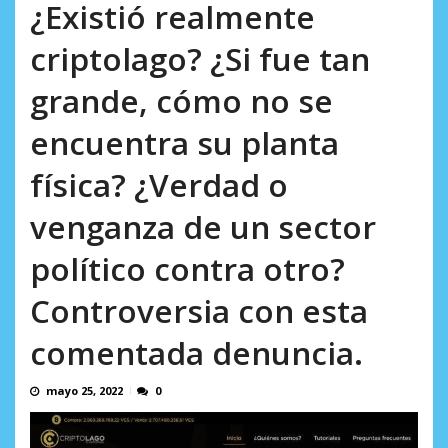
incumplidas...
¿Existió realmente
AGOSTO 6, 2026
criptolago? ¿Si fue tan
grande, cómo no se
encuentra su planta
física? ¿Verdad o
venganza de un sector
político contra otro?
Controversia con esta
comentada denuncia.
mayo 25, 2022
0