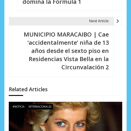
domina la Fórmula 1
e
g
Next Article
a
MUNICIPIO MARACAIBO | Cae
c
‘accidentalmente’ niña de 13
i
años desde el sexto piso en
Residencias Vista Bella en la
ó
Circunvalación 2
n
d
Related Articles
e
e
#NOTICIA
INTERNACIONALES
n
t