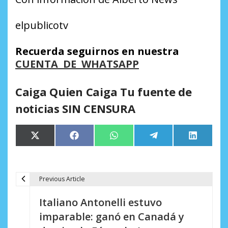
elpublicotv
Recuerda seguirnos en nuestra
CUENTA DE WHATSAPP
Caiga Quien Caiga Tu fuente de
noticias SIN CENSURA
Compartir
Compartir
Compartir
Compartir
Comparti
X
Facebook
WhatsApp
Telegram
LinkedIn
en
en
en
en
en
(Twitter)
Previous Article
N
Italiano Antonelli estuvo
a
imparable: ganó en Canadá y
v