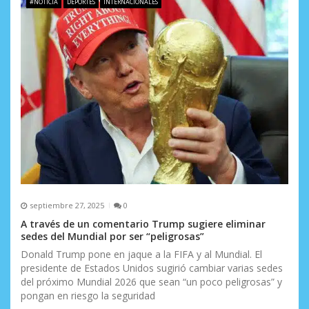
d
#NOTICIA
DEPORTES
INTERNACIONALES
e
e
n
t
r
a
d
a
septiembre 27, 2025
0
s
A través de un comentario Trump sugiere eliminar
sedes del Mundial por ser “peligrosas”
Donald Trump pone en jaque a la FIFA y al Mundial. El
presidente de Estados Unidos sugirió cambiar varias sedes
del próximo Mundial 2026 que sean “un poco peligrosas” y
pongan en riesgo la seguridad