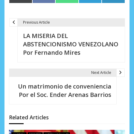
en
en
en
en
en
(Twitter)
Previous Article
N
LA MISERIA DEL
a
ABSTENCIONISMO VENEZOLANO
v
Por Fernando Mires
e
g
Next Article
a
Un matrimonio de conveniencia
c
Por el Soc. Ender Arenas Barrios
i
ó
Related Articles
n