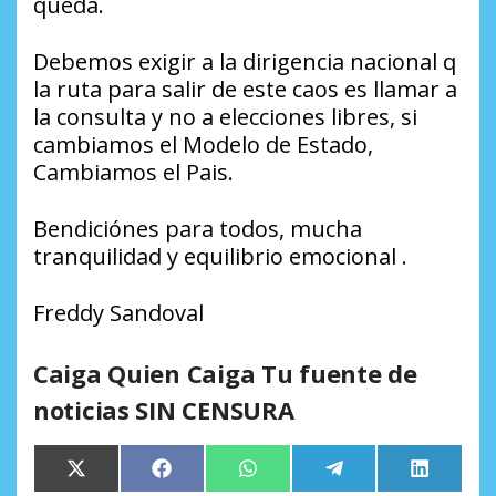
queda.
Debemos exigir a la dirigencia nacional q
la ruta para salir de este caos es llamar a
la consulta y no a elecciones libres, si
cambiamos el Modelo de Estado,
Cambiamos el Pais.
Bendiciónes para todos, mucha
tranquilidad y equilibrio emocional .
Freddy Sandoval
Caiga Quien Caiga Tu fuente de
noticias SIN CENSURA
Compartir
Compartir
Compartir
Compartir
Comparti
X
Facebook
WhatsApp
Telegram
LinkedIn
en
en
en
en
en
(Twitter)