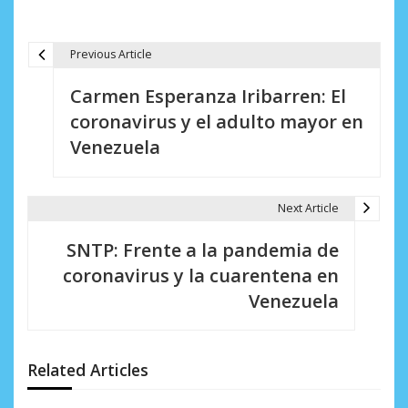
Previous Article
N
Carmen Esperanza Iribarren: El
a
coronavirus y el adulto mayor en
v
Venezuela
e
g
Next Article
a
SNTP: Frente a la pandemia de
c
coronavirus y la cuarentena en
i
Venezuela
ó
n
Related Articles
d