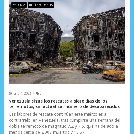
e
#NOTICIA
INTERNACIONALES
e
n
t
r
a
d
a
s
julio 1, 2026
0
Venezuela sigue los rescates a siete días de los
terremotos, sin actualizar número de desaparecidos
Las labores de rescate continúan este miércoles a
contrarreloj en Venezuela, tras cumplirse una semana del
doble terremoto de magnitud 7,2 y 7,5, que ha dejado al
menos cerca de 2.000 muertos y 10.57