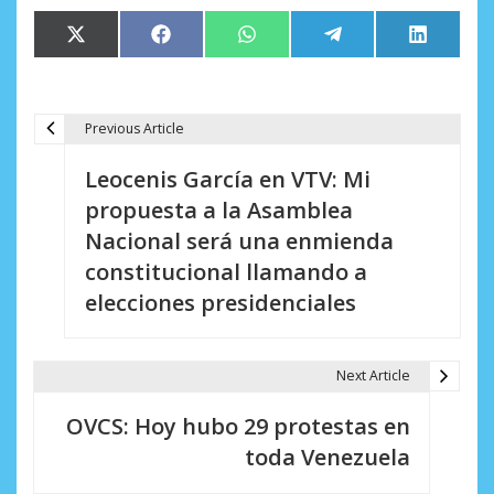
Compartir
Compartir
Compartir
Compartir
Comparti
X
Facebook
WhatsApp
Telegram
LinkedIn
en
en
en
en
en
(Twitter)
Previous Article
N
Leocenis García en VTV: Mi
a
propuesta a la Asamblea
v
Nacional será una enmienda
e
constitucional llamando a
elecciones presidenciales
g
a
Next Article
c
i
OVCS: Hoy hubo 29 protestas en
toda Venezuela
ó